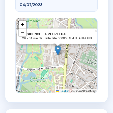
04/07/2023
+
−
×
RESIDENCE LA PEUPLERAIE
29 - 31 rue de Belle Isle 36000 CHATEAUROUX
Leaflet
|
© OpenStreetMap