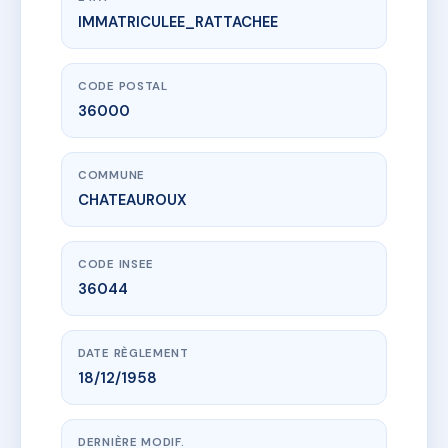
IMMATRICULEE_RATTACHEE
www.vme.plus/AC6717011
RESIDENCE LA PEUPLERAIE
29-31 r de belle-isle
36000 CHATEAUROUX
CODE POSTAL
36000
COMMUNE
CHATEAUROUX
CODE INSEE
36044
DATE RÈGLEMENT
18/12/1958
DERNIÈRE MODIF.