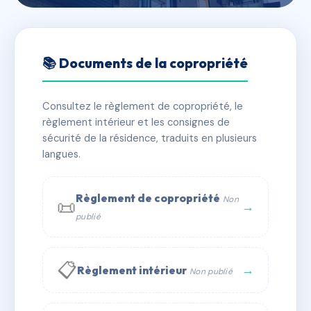
🇫🇷 RFRAC6723605
LA BELLE ETOILE -
📚 Documents de la copropriété
MS159087
Consultez le règlement de copropriété, le
📍 51 PASSAGE DU MARQUIS ST BON TARENTAISE
règlement intérieur et les consignes de
73120 COURCHEVEL
sécurité de la résidence, traduits en plusieurs
✓ Immatriculée
langues.
🏠 28 lots
🏗 1 bâtiment(s)
📞 Contacter Syndic Digital
💬 WhatsApp
Règlement de copropriété
Non
📜
→
publié
✉ Email
📋
→
Règlement intérieur
Non publié