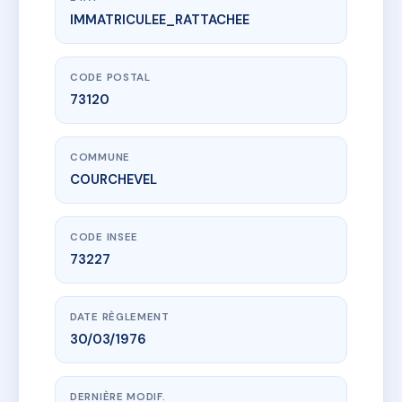
IMMATRICULEE_RATTACHEE
www.vme.plus/AC6723605
LA BELLE ETOILE - MS159087
51 Pas du Marquis
73120 COURCHEVEL
CODE POSTAL
73120
COMMUNE
COURCHEVEL
CODE INSEE
73227
DATE RÈGLEMENT
30/03/1976
DERNIÈRE MODIF.