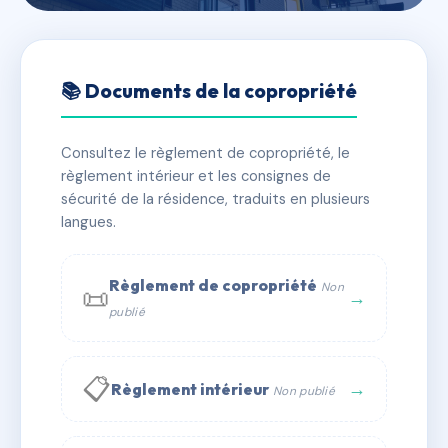
🇫🇷 RFRAC6724850
DOMAINE DE WARENS
📚 Documents de la copropriété
📍 706 r charles viard 74700 Sallanches
Consultez le règlement de copropriété, le
✓ Immatriculée
🏠 293 lots
🏗 6 bâtiment(s)
règlement intérieur et les consignes de
sécurité de la résidence, traduits en plusieurs
langues.
📞 Contacter Syndic Digital
💬 WhatsApp
✉ Email
Règlement de copropriété
Non
📜
→
publié
📋
→
Règlement intérieur
Non publié