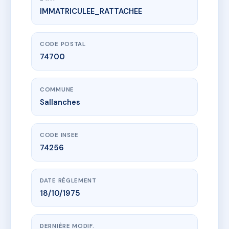
IMMATRICULEE_RATTACHEE
www.vme.plus/AC6724850
DOMAINE DE WARENS
706 r charles viard
74700 Sallanches
CODE POSTAL
74700
COMMUNE
Sallanches
CODE INSEE
74256
DATE RÈGLEMENT
18/10/1975
DERNIÈRE MODIF.