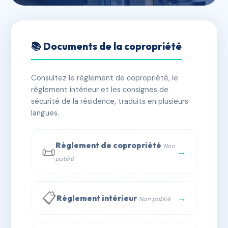
🇫🇷 RFRAC6725840
LOUIE BLANCHE
📚 Documents de la copropriété
📍 LA ROSIERE 1850, 73700 MONTVALEZAN
Consultez le règlement de copropriété, le
✓ Immatriculée
🏠 47 lots
🏗 1 bâtiment(s)
règlement intérieur et les consignes de
sécurité de la résidence, traduits en plusieurs
langues.
📞 Contacter Syndic Digital
💬 WhatsApp
✉ Email
Règlement de copropriété
Non
📜
→
publié
📋
→
Règlement intérieur
Non publié