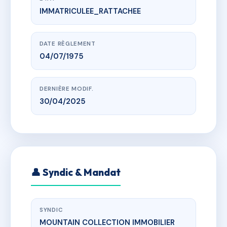
IMMATRICULEE_RATTACHEE
www.vme.plus/AC6725840
LOUIE BLANCHE
LA ROSIERE 1850, 73700 MONTVALEZAN
DATE RÈGLEMENT
04/07/1975
DERNIÈRE MODIF.
30/04/2025
👤 Syndic & Mandat
SYNDIC
MOUNTAIN COLLECTION IMMOBILIER