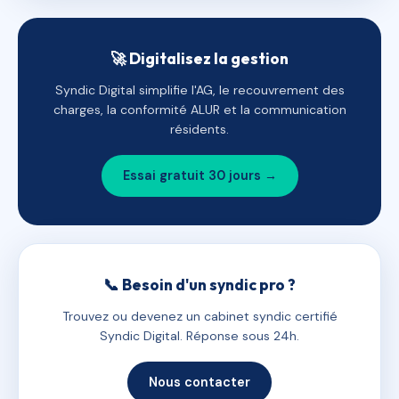
🚀 Digitalisez la gestion
Syndic Digital simplifie l'AG, le recouvrement des
charges, la conformité ALUR et la communication
résidents.
Essai gratuit 30 jours →
📞 Besoin d'un syndic pro ?
Trouvez ou devenez un cabinet syndic certifié
Syndic Digital. Réponse sous 24h.
Nous contacter