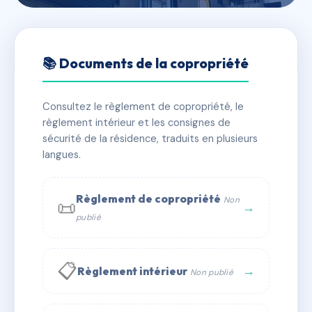
🇫🇷 RFRAC6726590
Le CHOLET
📚 Documents de la copropriété
📍 15 rte de l'arps 26190 Saint-Laurent-en-Royans
Consultez le règlement de copropriété, le
✓ Immatriculée
🏠 21 lots
🏗 1 bâtiment(s)
règlement intérieur et les consignes de
sécurité de la résidence, traduits en plusieurs
langues.
📞 Contacter Syndic Digital
💬 WhatsApp
✉ Email
Règlement de copropriété
Non
📜
→
publié
📋
→
Règlement intérieur
Non publié