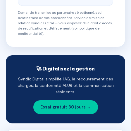
Demande transmise au partenaire sélectionné, seul
destinataire de vos coordonnées. Service de mise en
relation Syndic Digital — vous disposez d'un droit d'accès,
de rectification et d'effacement (voir politique de
confidentialité).
🚀 Digitalisez la gestion
Syndic Digital simplifie l'AG, le recouvrement des
charges, la conformité ALUR et la communication
résidents.
Essai gratuit 30 jours →