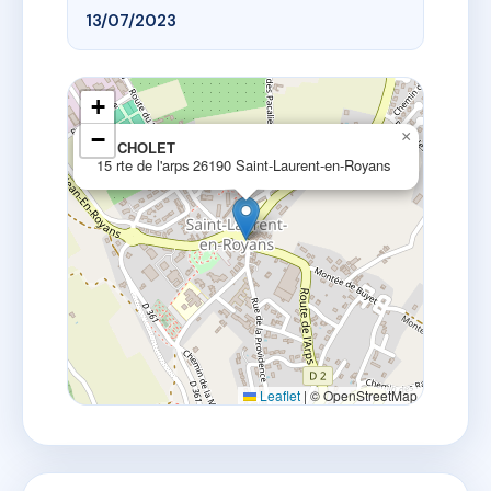
13/07/2023
+
−
×
Le CHOLET
15 rte de l'arps 26190 Saint-Laurent-en-Royans
Leaflet
|
© OpenStreetMap