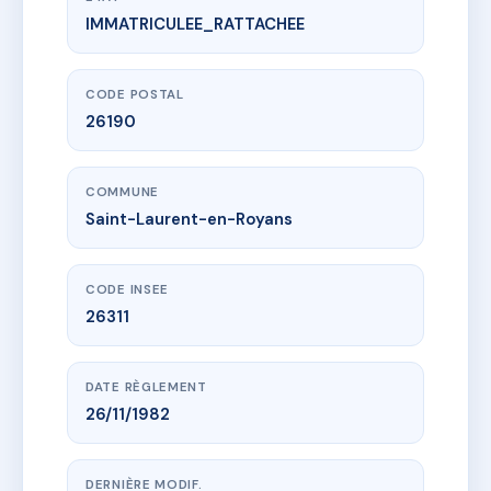
IMMATRICULEE_RATTACHEE
www.vme.plus/AC6726590
Le CHOLET
15 rte de l'arps
26190 Saint-Laurent-en-Royans
CODE POSTAL
26190
COMMUNE
Saint-Laurent-en-Royans
CODE INSEE
26311
DATE RÈGLEMENT
26/11/1982
DERNIÈRE MODIF.