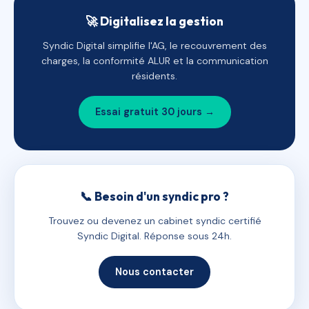
🚀 Digitalisez la gestion
Syndic Digital simplifie l'AG, le recouvrement des
charges, la conformité ALUR et la communication
résidents.
Essai gratuit 30 jours →
📞 Besoin d'un syndic pro ?
Trouvez ou devenez un cabinet syndic certifié
Syndic Digital. Réponse sous 24h.
Nous contacter