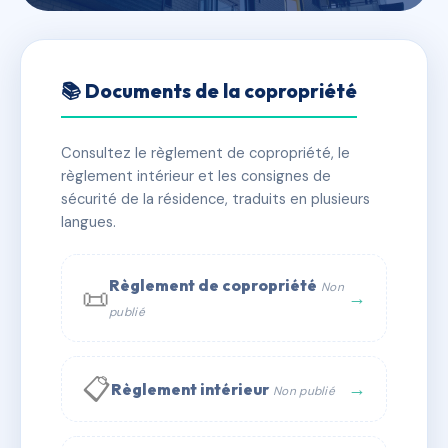
🇫🇷 RFRAC6728083
2 GEORGES FRIER
📚 Documents de la copropriété
📍 2 av georges frier 38500 VOIRON
Consultez le règlement de copropriété, le
✓ Immatriculée
🏠 43 lots
🏗 1 bâtiment(s)
règlement intérieur et les consignes de
sécurité de la résidence, traduits en plusieurs
langues.
📞 Contacter Syndic Digital
💬 WhatsApp
✉ Email
Règlement de copropriété
Non
📜
→
publié
📋
→
Règlement intérieur
Non publié