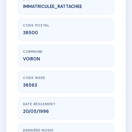
IMMATRICULEE_RATTACHEE
www.vme.plus/AC6728083
2 GEORGES FRIER
2 av georges frier
38500 VOIRON
CODE POSTAL
38500
COMMUNE
VOIRON
CODE INSEE
38563
DATE RÈGLEMENT
20/05/1996
DERNIÈRE MODIF.