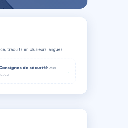
e, traduits en plusieurs langues.
Consignes de sécurité
Non
→
publié
web :
om