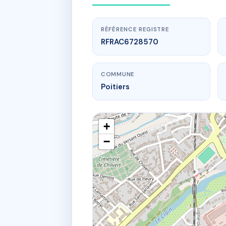
RÉFÉRENCE REGISTRE
RFRAC6728570
COMMUNE
Poitiers
+
−
www.
VERGE
21 r du fi