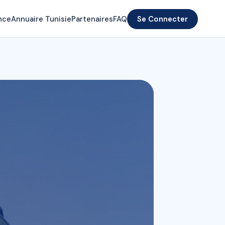
nce
Annuaire Tunisie
Partenaires
FAQ
Se Connecter