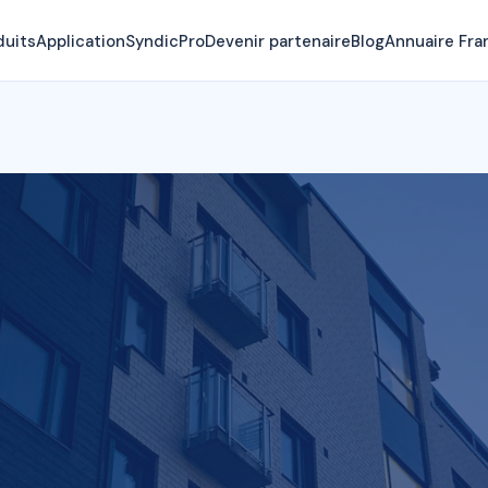
duits
Application
SyndicPro
Devenir partenaire
Blog
Annuaire Fra