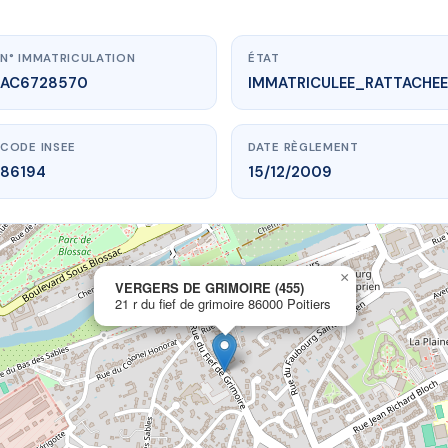
N° IMMATRICULATION
ÉTAT
AC6728570
IMMATRICULEE_RATTACHEE
CODE INSEE
DATE RÈGLEMENT
86194
15/12/2009
×
vme.plus/AC6728570
VERGERS DE GRIMOIRE (455)
21 r du fief de grimoire 86000 Poitiers
RS DE GRIMOIRE (455)
ef de grimoire
86000 Poitiers