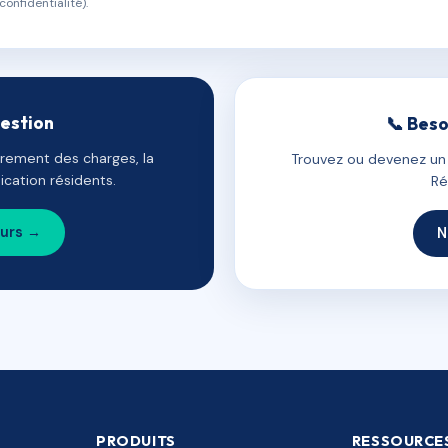
confidentialité).
gestion
📞 Beso
uvrement des charges, la
Trouvez ou devenez un c
cation résidents.
Ré
ours →
N
PRODUITS
RESSOURCE