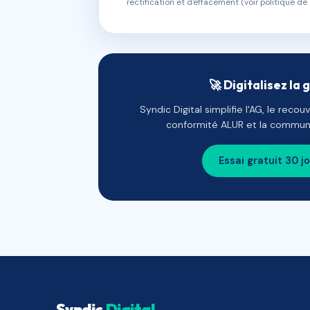
rectification et d'effacement (voir politique de 
🚀 Digitalisez la 
Syndic Digital simplifie l'AG, le reco
conformité ALUR et la communi
Essai gratuit 30 j
Syndic
Digital