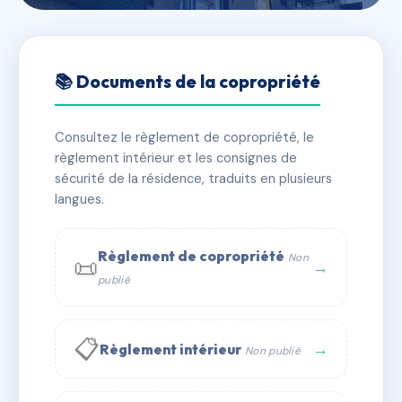
🇫🇷 RFRAC6730790
34 CARNOT
📚 Documents de la copropriété
📍 34 bd carnot 21000 Dijon
Consultez le règlement de copropriété, le
✓ Immatriculée
🏠 15 lots
🏗 2 bâtiment(s)
règlement intérieur et les consignes de
sécurité de la résidence, traduits en plusieurs
langues.
📞 Contacter Syndic Digital
💬 WhatsApp
✉ Email
Règlement de copropriété
Non
📜
→
publié
📋
→
Règlement intérieur
Non publié