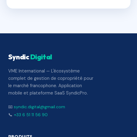
Syndic
Digital
VME International — L'écosystème
complet de gestion de copropriété pour
le marché francophone. Application
mobile et plateforme SaaS SyndicPro.
📧
syndic.digital@gmail.com
📞
+33 6 51 11 56 90
PRODUITS