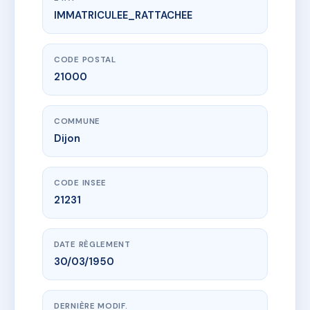
IMMATRICULEE_RATTACHEE
www.vme.plus/AC6730790
34 CARNOT
34 bd carnot
21000 Dijon
CODE POSTAL
21000
COMMUNE
Dijon
CODE INSEE
21231
DATE RÈGLEMENT
30/03/1950
DERNIÈRE MODIF.