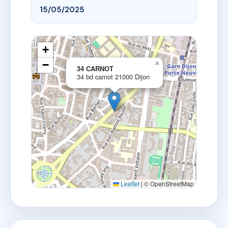
15/05/2025
+
−
×
34 CARNOT
34 bd carnot 21000 Dijon
Leaflet
|
© OpenStreetMap