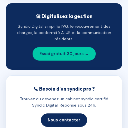
🚀 Digitalisez la gestion
Syndic Digital simplifie l'AG, le recouvrement des
charges, la conformité ALUR et la communication
résidents.
Essai gratuit 30 jours →
📞 Besoin d'un syndic pro ?
Trouvez ou devenez un cabinet syndic certifié
Syndic Digital. Réponse sous 24h.
Nous contacter