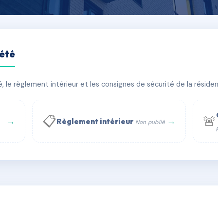
iété
S
le règlement intérieur et les consignes de sécurité de la résidenc
âtiment(s)
📋
🚨
→
→
Règlement intérieur
Non publié
 WhatsApp
✉ Email
té
rue Saint-Honoré, 75001 Paris - Tél. : +33 6 51 11 56 90 - 
AC6731525
🇫🇷
ww.syndic.digital - E-mail : syndic.digital@gmail.c