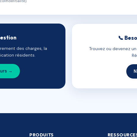
confidentialité).
gestion
📞 Beso
uvrement des charges, la
Trouvez ou devenez un c
cation résidents.
Ré
ours →
N
PRODUITS
RESSOURCE