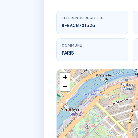
RÉFÉRENCE REGISTRE
RFRAC6731525
COMMUNE
PARIS
+
−
www.
38b R