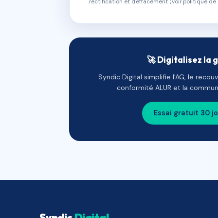
rectification et d'effacement (voir politique de 
🚀 Digitalisez la 
Syndic Digital simplifie l'AG, le reco
conformité ALUR et la communi
Essai gratuit 30 j
Syndic
Digital