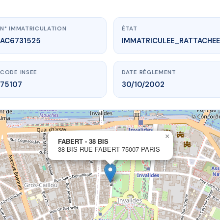
N° IMMATRICULATION
ÉTAT
AC6731525
IMMATRICULEE_RATTACHEE
CODE INSEE
DATE RÈGLEMENT
75107
30/10/2002
×
vme.plus/AC6731525
FABERT - 38 BIS
38 BIS RUE FABERT 75007 PARIS
FABERT - 38 BIS
ue Fabert
75007 PARIS