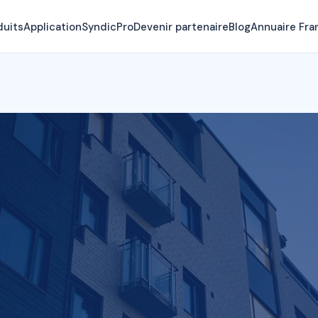
duits
Application
SyndicPro
Devenir partenaire
Blog
Annuaire Fra