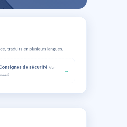
e, traduits en plusieurs langues.
Consignes de sécurité
Non
→
publié
web :
om