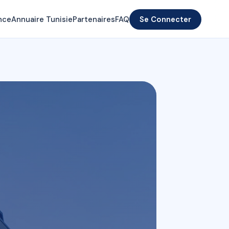
nce
Annuaire Tunisie
Partenaires
FAQ
Se Connecter