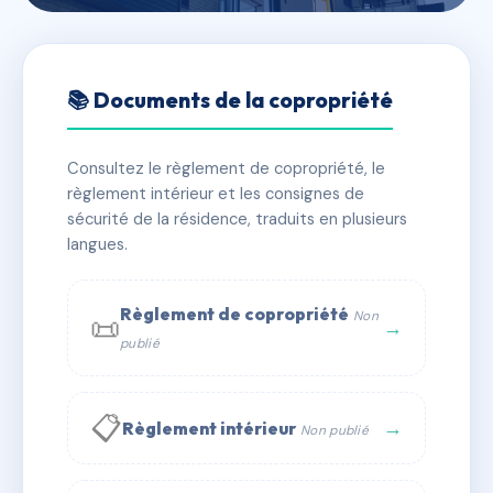
🇫🇷 RFRAC6733018
LE VICTORIA
📚 Documents de la copropriété
📍 Rue du Moulin - Rue de la Victoire 67206
MITTELHAUSBERGEN
Consultez le règlement de copropriété, le
règlement intérieur et les consignes de
✓ Immatriculée
🏠 45 lots
🏗 1 bâtiment(s)
sécurité de la résidence, traduits en plusieurs
langues.
📞 Contacter Syndic Digital
💬 WhatsApp
Règlement de copropriété
Non
📜
✉ Email
→
publié
📋
→
Règlement intérieur
Non publié