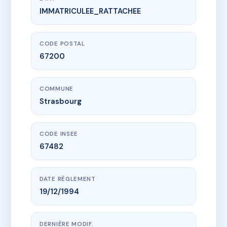
IMMATRICULEE_RATTACHEE
www.vme.plus/AC6733356
LIBÉRATION
23 r de la liberation
67200 Strasbourg
CODE POSTAL
67200
COMMUNE
Strasbourg
CODE INSEE
67482
DATE RÈGLEMENT
19/12/1994
DERNIÈRE MODIF.