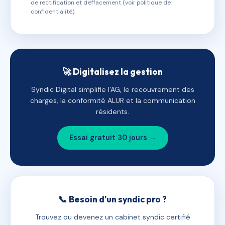
de rectification et d'effacement (voir politique de
confidentialité).
🚀 Digitalisez la gestion
Syndic Digital simplifie l'AG, le recouvrement des
charges, la conformité ALUR et la communication
résidents.
Essai gratuit 30 jours →
📞 Besoin d'un syndic pro ?
Trouvez ou devenez un cabinet syndic certifié