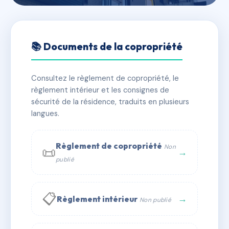
🇫🇷 RFRAC6733356
LIBÉRATION
📚 Documents de la copropriété
📍 23 r de la liberation 67200 Strasbourg
Consultez le règlement de copropriété, le
✓ Immatriculée
🏠 13 lots
🏗 1 bâtiment(s)
règlement intérieur et les consignes de
sécurité de la résidence, traduits en plusieurs
langues.
📞 Contacter Syndic Digital
💬 WhatsApp
✉ Email
Règlement de copropriété
Non
📜
→
publié
📋
→
Règlement intérieur
Non publié