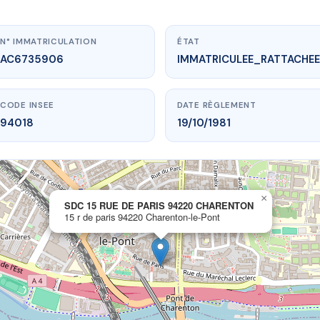
N° IMMATRICULATION
ÉTAT
AC6735906
IMMATRICULEE_RATTACHEE
CODE INSEE
DATE RÈGLEMENT
94018
19/10/1981
×
vme.plus/AC6735906
SDC 15 RUE DE PARIS 94220 CHARENTON
15 r de paris 94220 Charenton-le-Pont
E DE PARIS 94220 CHARENTON
is
94220 Charenton-le-Pont