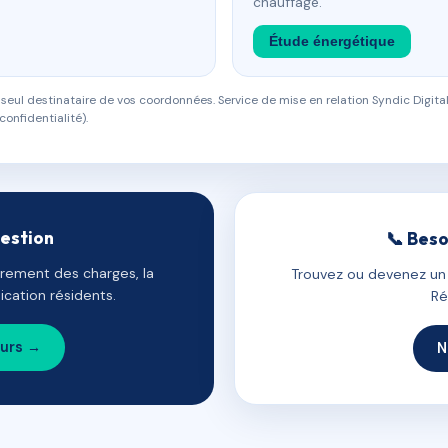
chauffage.
Étude énergétique
eul destinataire de vos coordonnées. Service de mise en relation Syndic Digital
confidentialité).
gestion
📞 Beso
uvrement des charges, la
Trouvez ou devenez un c
cation résidents.
Ré
ours →
N