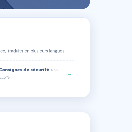
e, traduits en plusieurs langues.
Consignes de sécurité
Non
→
publié
web :
om