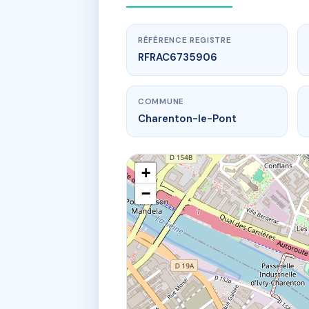
RÉFÉRENCE REGISTRE
RFRAC6735906
COMMUNE
Charenton-le-Pont
+
−
www.
SDC 15 RU
15 r de par