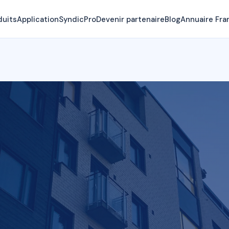
duits
Application
SyndicPro
Devenir partenaire
Blog
Annuaire Fra