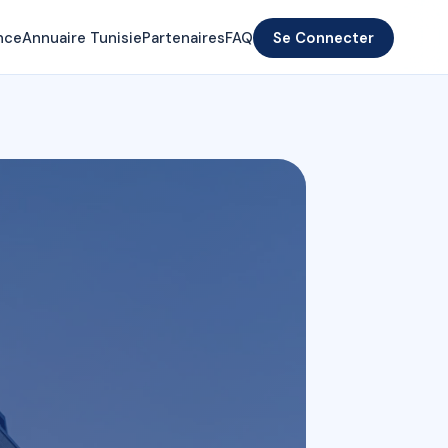
nce
Annuaire Tunisie
Partenaires
FAQ
Se Connecter