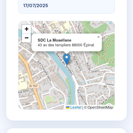
17/07/2025
+
−
×
SDC La Mosellane
43 av des templiers 88000 Épinal
Leaflet
|
© OpenStreetMap