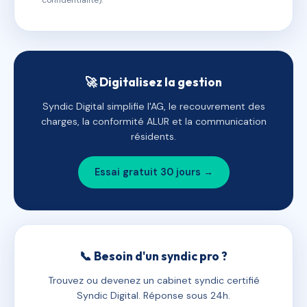
confidentialité).
🚀 Digitalisez la gestion
Syndic Digital simplifie l'AG, le recouvrement des
charges, la conformité ALUR et la communication
résidents.
Essai gratuit 30 jours →
📞 Besoin d'un syndic pro ?
Trouvez ou devenez un cabinet syndic certifié
Syndic Digital. Réponse sous 24h.