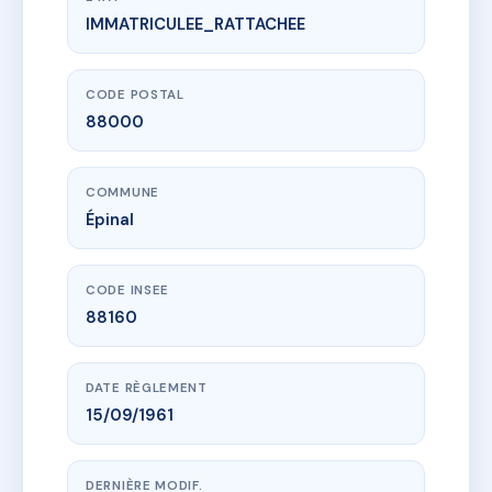
IMMATRICULEE_RATTACHEE
www.vme.plus/AC6738306
SDC La Mosellane
43 av des templiers
88000 Épinal
CODE POSTAL
88000
COMMUNE
Épinal
CODE INSEE
88160
DATE RÈGLEMENT
15/09/1961
DERNIÈRE MODIF.