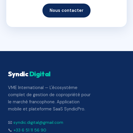
Nous contacter
Syndic
Digital
VME International — L'écosystème
complet de gestion de copropriété pour
le marché francophone. Application
mobile et plateforme SaaS SyndicPro.
📧
syndic.digital@gmail.com
📞
+33 6 51 11 56 90