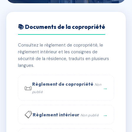
🇫🇷 RFRAC6738306
SDC La Mosellane
📚 Documents de la copropriété
📍 43 av des templiers 88000 Épinal
Consultez le règlement de copropriété, le
✓ Immatriculée
🏠 56 lots
🏗 1 bâtiment(s)
règlement intérieur et les consignes de
sécurité de la résidence, traduits en plusieurs
langues.
📞 Contacter Syndic Digital
💬 WhatsApp
✉ Email
Règlement de copropriété
Non
📜
→
publié
📋
→
Règlement intérieur
Non publié