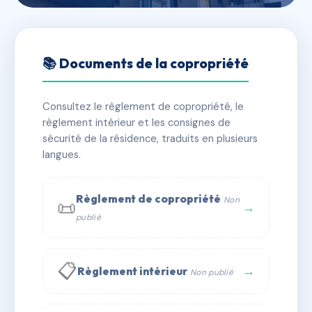
🇫🇷 RFRAC6739056
SDC LE CHEVERNY
📚 Documents de la copropriété
📍 18 Avenue de la Poste 95000 CERGY
Consultez le règlement de copropriété, le
✓ Immatriculée
🏠 194 lots
🏗 2 bâtiment(s)
règlement intérieur et les consignes de
sécurité de la résidence, traduits en plusieurs
langues.
📞 Contacter Syndic Digital
💬 WhatsApp
✉ Email
Règlement de copropriété
Non
📜
→
publié
📋
→
Règlement intérieur
Non publié