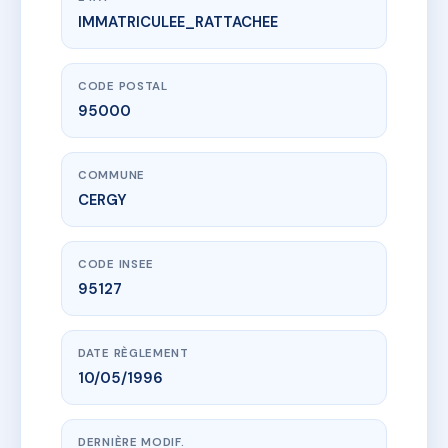
IMMATRICULEE_RATTACHEE
www.vme.plus/AC6739056
SDC LE CHEVERNY
18 Avenue de la Poste
95000 CERGY
CODE POSTAL
95000
COMMUNE
CERGY
CODE INSEE
95127
DATE RÈGLEMENT
10/05/1996
DERNIÈRE MODIF.