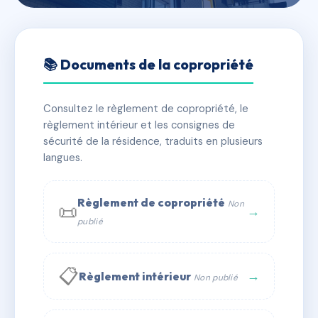
🇫🇷 RFRAC6741847
Résidence Sainte Hélène
📚 Documents de la copropriété
📍 2B r jean baptiste arle 09100 Pamiers
Consultez le règlement de copropriété, le
✓ Immatriculée
🏠 60 lots
🏗 1 bâtiment(s)
règlement intérieur et les consignes de
sécurité de la résidence, traduits en plusieurs
langues.
📞 Contacter Syndic Digital
💬 WhatsApp
✉ Email
Règlement de copropriété
Non
📜
→
publié
📋
→
Règlement intérieur
Non publié