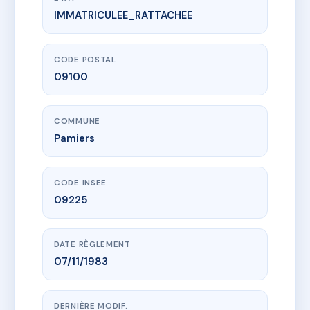
IMMATRICULEE_RATTACHEE
www.vme.plus/AC6741847
Résidence Sainte Hélène
2B r jean baptiste arle
09100 Pamiers
CODE POSTAL
09100
COMMUNE
Pamiers
CODE INSEE
09225
DATE RÈGLEMENT
07/11/1983
DERNIÈRE MODIF.