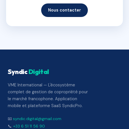
Nous contacter
Syndic
Digital
VME International — L'écosystème
complet de gestion de copropriété pour
le marché francophone. Application
mobile et plateforme SaaS SyndicPro.
📧
syndic.digital@gmail.com
📞
+33 6 51 11 56 90