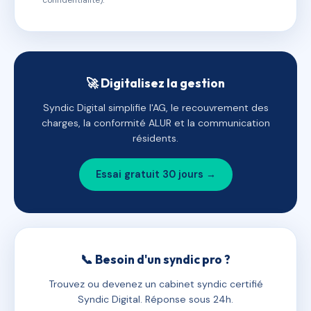
confidentialité).
🚀 Digitalisez la gestion
Syndic Digital simplifie l'AG, le recouvrement des
charges, la conformité ALUR et la communication
résidents.
Essai gratuit 30 jours →
📞 Besoin d'un syndic pro ?
Trouvez ou devenez un cabinet syndic certifié
Syndic Digital. Réponse sous 24h.