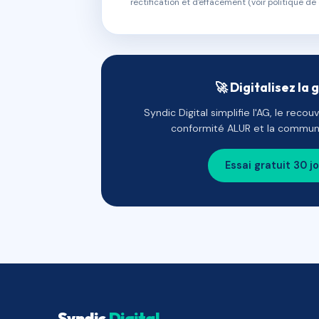
rectification et d'effacement (voir politique de 
🚀 Digitalisez la 
Syndic Digital simplifie l'AG, le reco
conformité ALUR et la communi
Essai gratuit 30 j
Syndic
Digital