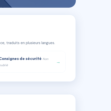
e, traduits en plusieurs langues.
Consignes de sécurité
Non
→
publié
web :
om