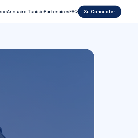
nce
Annuaire Tunisie
Partenaires
FAQ
Se Connecter