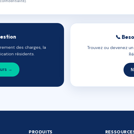
confidentialité).
gestion
📞 Beso
uvrement des charges, la
Trouvez ou devenez un c
cation résidents.
Ré
ours →
N
PRODUITS
RESSOURCE