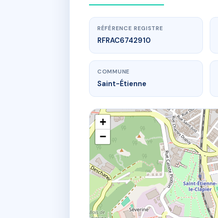
RÉFÉRENCE REGISTRE
RFRAC6742910
COMMUNE
Saint-Étienne
+
−
ww
2 r des mart