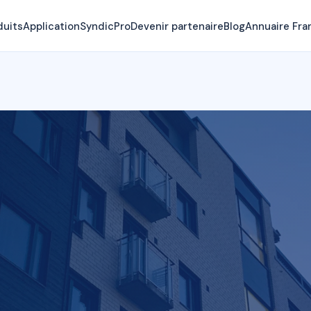
duits
Application
SyndicPro
Devenir partenaire
Blog
Annuaire Fra