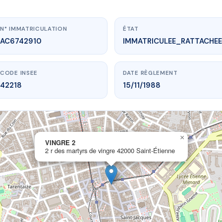
N° IMMATRICULATION
ÉTAT
AC6742910
IMMATRICULEE_RATTACHEE
CODE INSEE
DATE RÈGLEMENT
42218
15/11/1988
×
w.vme.plus/AC6742910
VINGRE 2
2 r des martyrs de vingre 42000 Saint-Étienne
VINGRE 2
yrs de vingre
42000 Saint-Étienne