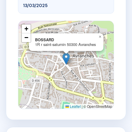
13/03/2025
+
−
×
BOSSARD
1R r saint-saturnin 50300 Avranches
Leaflet
|
© OpenStreetMap