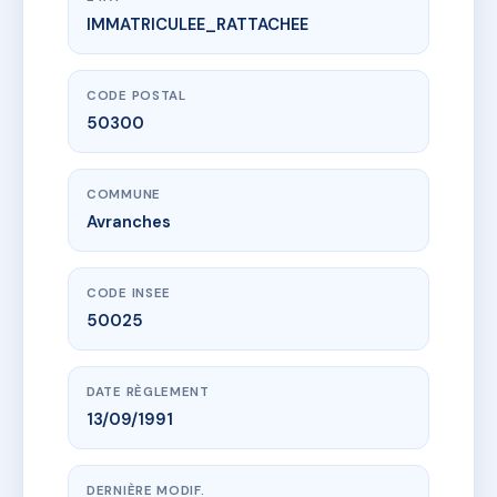
IMMATRICULEE_RATTACHEE
www.vme.plus/AC6744650
BOSSARD
1R r saint-saturnin
50300 Avranches
CODE POSTAL
50300
COMMUNE
Avranches
CODE INSEE
50025
DATE RÈGLEMENT
13/09/1991
DERNIÈRE MODIF.