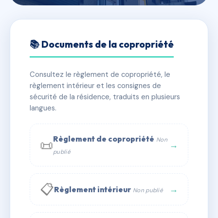
🇫🇷 RFRAC6744650
BOSSARD
📚 Documents de la copropriété
📍 1R r saint-saturnin 50300 Avranches
Consultez le règlement de copropriété, le
✓ Immatriculée
🏠 16 lots
🏗 1 bâtiment(s)
règlement intérieur et les consignes de
sécurité de la résidence, traduits en plusieurs
langues.
📞 Contacter Syndic Digital
💬 WhatsApp
✉ Email
Règlement de copropriété
Non
📜
→
publié
📋
→
Règlement intérieur
Non publié