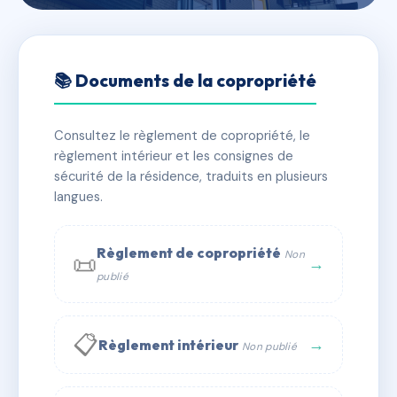
🇫🇷 RFRAC6746630
SDC 21 RUE EDMOND BLOUD
📚 Documents de la copropriété
📍 21 RUE EDMOND BLOUD 92200 NEUILLY SUR SEINE
Consultez le règlement de copropriété, le
✓ Immatriculée
🏠 15 lots
🏗 1 bâtiment(s)
règlement intérieur et les consignes de
sécurité de la résidence, traduits en plusieurs
langues.
📞 Contacter Syndic Digital
💬 WhatsApp
✉ Email
Règlement de copropriété
Non
📜
→
publié
📋
→
Règlement intérieur
Non publié