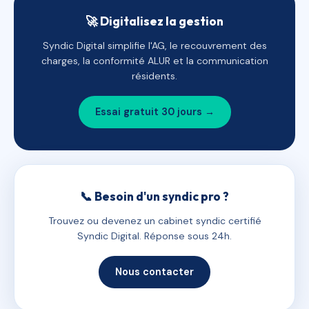
🚀 Digitalisez la gestion
Syndic Digital simplifie l'AG, le recouvrement des
charges, la conformité ALUR et la communication
résidents.
Essai gratuit 30 jours →
📞 Besoin d'un syndic pro ?
Trouvez ou devenez un cabinet syndic certifié
Syndic Digital. Réponse sous 24h.
Nous contacter