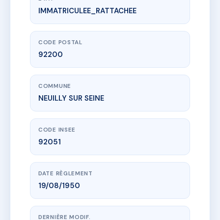
IMMATRICULEE_RATTACHEE
www.vme.plus/AC6746630
SDC 21 RUE EDMOND BLOUD
21 Rue Edmond Bloud
92200 NEUILLY SUR SEINE
CODE POSTAL
92200
COMMUNE
NEUILLY SUR SEINE
CODE INSEE
92051
DATE RÈGLEMENT
19/08/1950
DERNIÈRE MODIF.