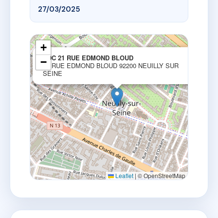
27/03/2025
+
×
SDC 21 RUE EDMOND BLOUD
−
21 RUE EDMOND BLOUD 92200 NEUILLY SUR
SEINE
Leaflet
|
© OpenStreetMap