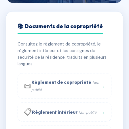
🇫🇷 RFRAC6747398
14 rue charles nodier
📚 Documents de la copropriété
📍 14 r charles nodier 75018 Paris
Consultez le règlement de copropriété, le
✓ Immatriculée
🏠 44 lots
🏗 2 bâtiment(s)
règlement intérieur et les consignes de
sécurité de la résidence, traduits en plusieurs
langues.
📞 Contacter Syndic Digital
💬 WhatsApp
✉ Email
Règlement de copropriété
Non
📜
→
publié
📋
→
Règlement intérieur
Non publié