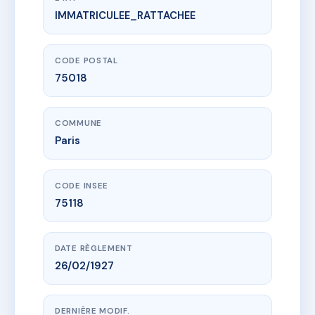
IMMATRICULEE_RATTACHEE
www.vme.plus/AC6747398
14 rue charles nodier
14 r charles nodier
75018 Paris
CODE POSTAL
75018
COMMUNE
Paris
CODE INSEE
75118
DATE RÈGLEMENT
26/02/1927
DERNIÈRE MODIF.