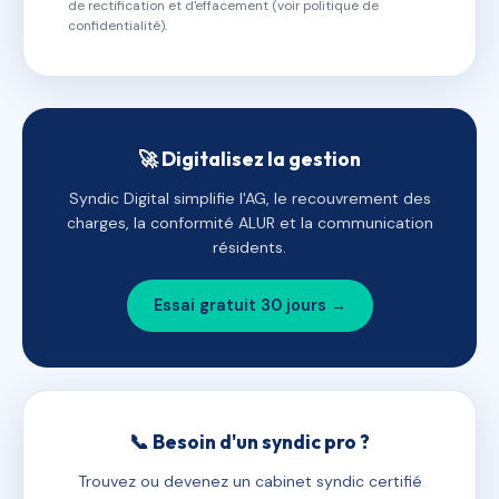
de rectification et d'effacement (voir politique de
confidentialité).
🚀 Digitalisez la gestion
Syndic Digital simplifie l'AG, le recouvrement des
charges, la conformité ALUR et la communication
résidents.
Essai gratuit 30 jours →
📞 Besoin d'un syndic pro ?
Trouvez ou devenez un cabinet syndic certifié