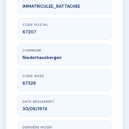
IMMATRICULEE_RATTACHEE
www.vme.plus/AC6748461
PLEIN SOLEIL II
4 r des champs
67207 Niederhausbergen
CODE POSTAL
67207
COMMUNE
Niederhausbergen
CODE INSEE
67326
DATE RÈGLEMENT
30/08/1974
DERNIÈRE MODIF.