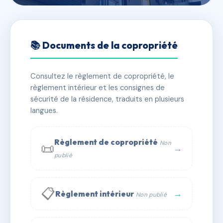
🇫🇷 RFRAC6748461
PLEIN SOLEIL II
📚 Documents de la copropriété
📍 4 r des champs 67207 Niederhausbergen
Consultez le règlement de copropriété, le
✓ Immatriculée
🏠 24 lots
🏗 1 bâtiment(s)
règlement intérieur et les consignes de
sécurité de la résidence, traduits en plusieurs
langues.
📞 Contacter Syndic Digital
💬 WhatsApp
✉ Email
Règlement de copropriété
Non
📜
→
publié
📋
→
Règlement intérieur
Non publié