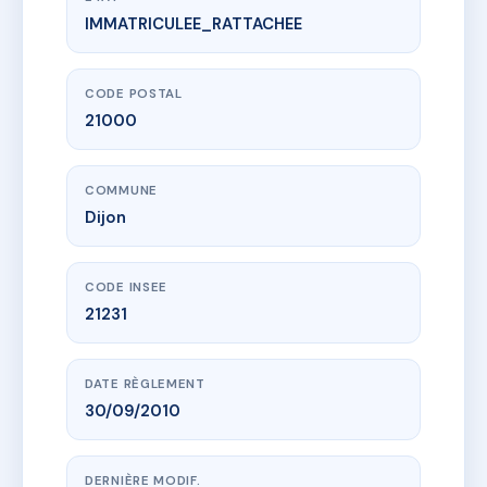
IMMATRICULEE_RATTACHEE
www.vme.plus/AC6748610
05 BEAUSEJOUR
5 r de beausejour
21000 Dijon
CODE POSTAL
21000
COMMUNE
Dijon
CODE INSEE
21231
DATE RÈGLEMENT
30/09/2010
DERNIÈRE MODIF.