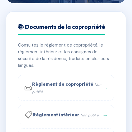
🇫🇷 RFRAC6748610
05 BEAUSEJOUR
📚 Documents de la copropriété
📍 5 r de beausejour 21000 Dijon
Consultez le règlement de copropriété, le
✓ Immatriculée
🏠 5 lots
🏗 1 bâtiment(s)
règlement intérieur et les consignes de
sécurité de la résidence, traduits en plusieurs
langues.
📞 Contacter Syndic Digital
💬 WhatsApp
✉ Email
Règlement de copropriété
Non
📜
→
publié
📋
→
Règlement intérieur
Non publié