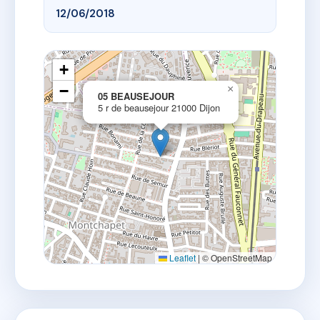
12/06/2018
+
−
×
05 BEAUSEJOUR
5 r de beausejour 21000 Dijon
Leaflet
|
© OpenStreetMap