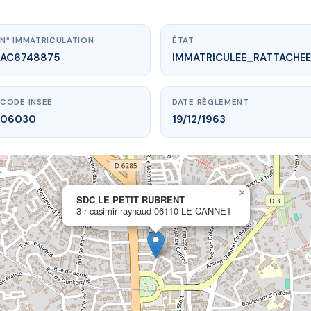
N° IMMATRICULATION
ÉTAT
AC6748875
IMMATRICULEE_RATTACHEE
CODE INSEE
DATE RÈGLEMENT
06030
19/12/1963
×
vme.plus/AC6748875
SDC LE PETIT RUBRENT
3 r casimir raynaud 06110 LE CANNET
 LE PETIT RUBRENT
ir raynaud
06110 LE CANNET