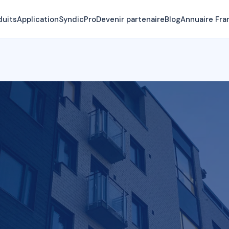
duits
Application
SyndicPro
Devenir partenaire
Blog
Annuaire Fra