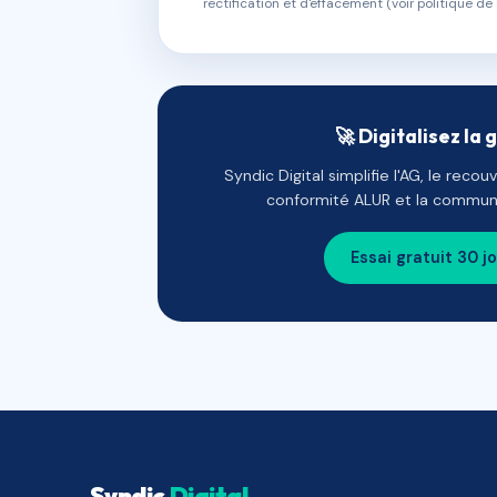
rectification et d'effacement (voir politique de 
🚀 Digitalisez la 
Syndic Digital simplifie l'AG, le reco
conformité ALUR et la communi
Essai gratuit 30 j
Syndic
Digital