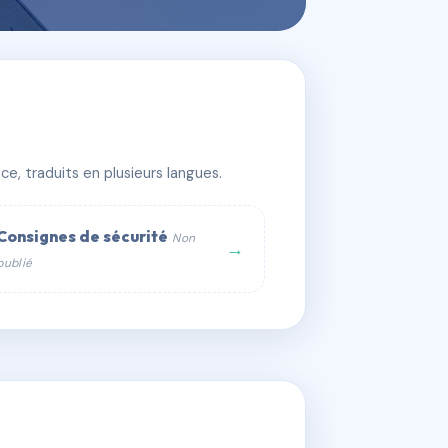
e, traduits en plusieurs langues.
Consignes de sécurité
Non
→
publié
web :
om