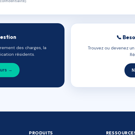
confidentialité).
gestion
📞 Beso
uvrement des charges, la
Trouvez ou devenez un c
cation résidents.
Ré
ours →
N
PRODUITS
RESSOURCE