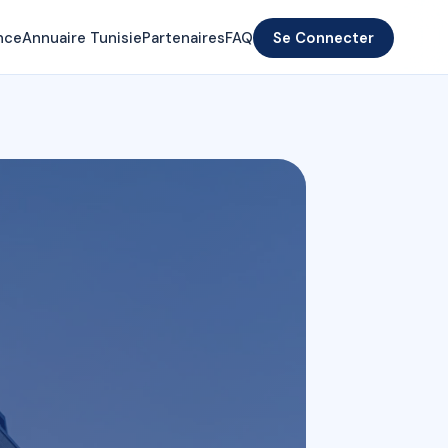
nce
Annuaire Tunisie
Partenaires
FAQ
Se Connecter