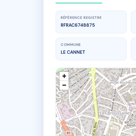
RÉFÉRENCE REGISTRE
RFRAC6748875
COMMUNE
LE CANNET
+
−
www.
SDC
3 r casim