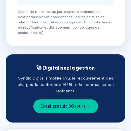
Demande transmise au partenaire sélectionné, seul
destinataire de vos coordonnées. Service de mise en
relation Syndic Digital — vous disposez d'un droit d'accès,
de rectification et d'effacement (voir politique de
confidentialité).
🚀 Digitalisez la gestion
Syndic Digital simplifie l'AG, le recouvrement des
charges, la conformité ALUR et la communication
résidents.
Essai gratuit 30 jours →