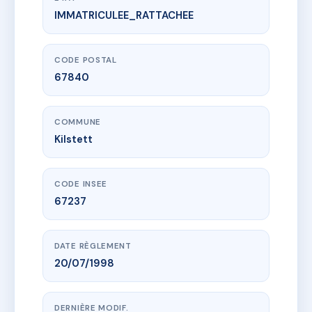
IMMATRICULEE_RATTACHEE
www.vme.plus/AC6752315
LES CYGNES
11 r du saumon
67840 Kilstett
CODE POSTAL
67840
COMMUNE
Kilstett
CODE INSEE
67237
DATE RÈGLEMENT
20/07/1998
DERNIÈRE MODIF.