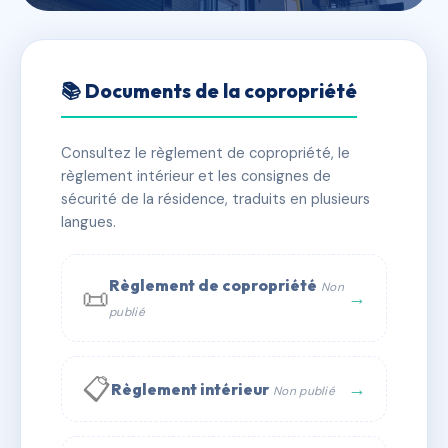
🇫🇷 RFRAC6752315
LES CYGNES
📚 Documents de la copropriété
📍 11 r du saumon 67840 Kilstett
Consultez le règlement de copropriété, le
✓ Immatriculée
🏠 23 lots
🏗 1 bâtiment(s)
règlement intérieur et les consignes de
sécurité de la résidence, traduits en plusieurs
langues.
📞 Contacter Syndic Digital
💬 WhatsApp
✉ Email
Règlement de copropriété
Non
📜
→
publié
📋
→
Règlement intérieur
Non publié