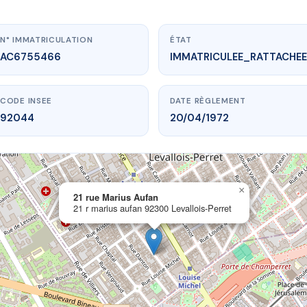
N° IMMATRICULATION
ÉTAT
AC6755466
IMMATRICULEE_RATTACHEE
CODE INSEE
DATE RÈGLEMENT
92044
20/04/1972
×
vme.plus/AC6755466
21 rue Marius Aufan
21 r marius aufan 92300 Levallois-Perret
 rue Marius Aufan
 aufan
92300 Levallois-Perret