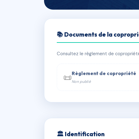
🇫🇷 RFRAC6755466
📚 Documents de la copropr
21 rue Marius 
📍 21 r marius aufan 92300 Levallois-
Consultez le règlement de copropriété, 
✓ Immatriculée
🏠 40 lots
🏗 1 
Règlement de copropriété
📜
Non publié
📞 Contacter Syndic Digital

Coproprié
229 
N°
w
🏛 Identification