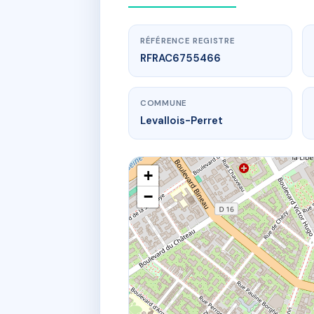
RÉFÉRENCE REGISTRE
RFRAC6755466
COMMUNE
Levallois-Perret
+
−
www.
21
21 r marius