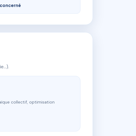
concerné
ie…).
ïque collectif, optimisation