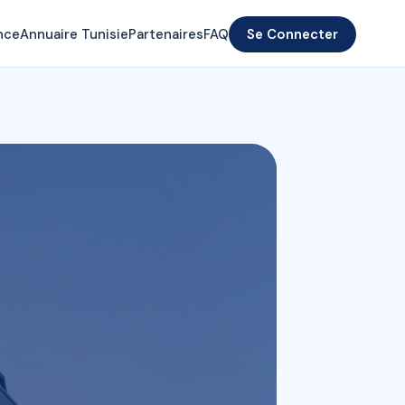
nce
Annuaire Tunisie
Partenaires
FAQ
Se Connecter