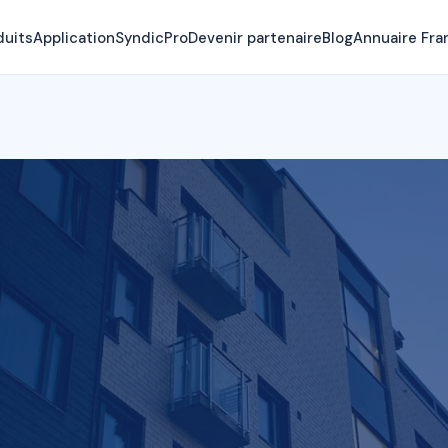
duits
Application
SyndicPro
Devenir partenaire
Blog
Annuaire Fra