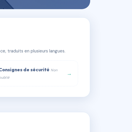
e, traduits en plusieurs langues.
Consignes de sécurité
Non
→
publié
web :
om