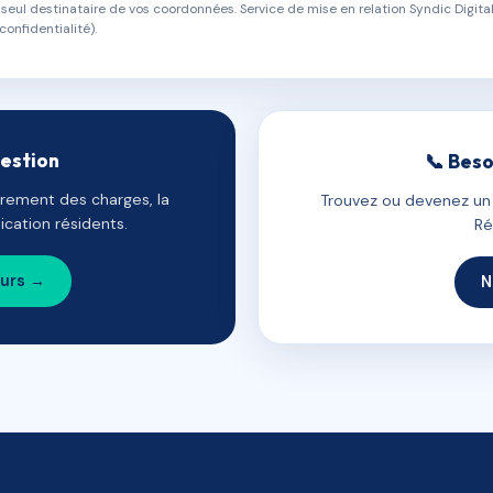
eul destinataire de vos coordonnées. Service de mise en relation Syndic Digital
confidentialité).
gestion
📞 Beso
uvrement des charges, la
Trouvez ou devenez un c
cation résidents.
Ré
ours →
N