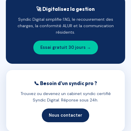
🚀 Digitalisez la gestion
Syndic Digital simplifie l'AG, le recouvrement des
charges, la conformité ALUR et la communication
résidents.
Essai gratuit 30 jours →
📞 Besoin d'un syndic pro ?
Trouvez ou devenez un cabinet syndic certifié
Syndic Digital. Réponse sous 24h.
Nous contacter