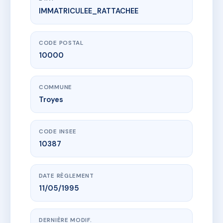
IMMATRICULEE_RATTACHEE
www.vme.plus/AC6755615
LA CORDERIE
49A r louis ulbach
10000 Troyes
CODE POSTAL
10000
COMMUNE
Troyes
CODE INSEE
10387
DATE RÈGLEMENT
11/05/1995
DERNIÈRE MODIF.