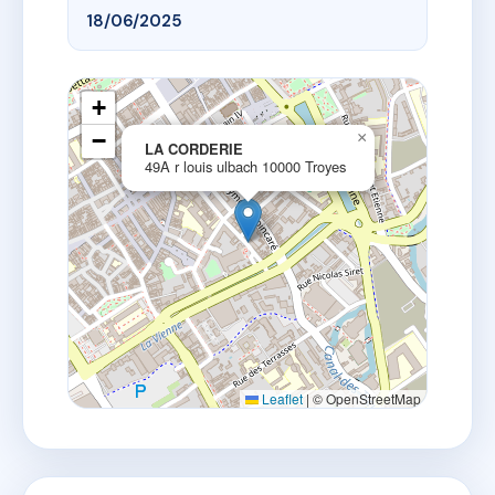
18/06/2025
+
−
×
LA CORDERIE
49A r louis ulbach 10000 Troyes
Leaflet
|
© OpenStreetMap