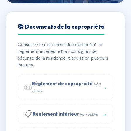
🇫🇷 RFRAC6755615
LA CORDERIE
📚 Documents de la copropriété
📍 49A r louis ulbach 10000 Troyes
Consultez le règlement de copropriété, le
✓ Immatriculée
🏠 133 lots
🏗 1 bâtiment(s)
règlement intérieur et les consignes de
sécurité de la résidence, traduits en plusieurs
langues.
📞 Contacter Syndic Digital
💬 WhatsApp
✉ Email
Règlement de copropriété
Non
📜
→
publié
📋
→
Règlement intérieur
Non publié