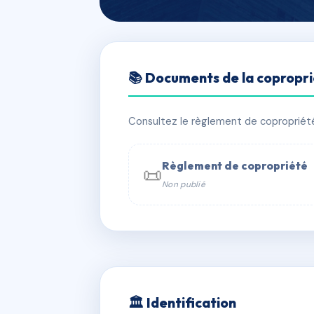
🇫🇷 RFRAC6758353
📚 Documents de la copropr
SDC 1 Grandva
📍 1 r colonel gilbert grandval 88000 
Consultez le règlement de copropriété, 
✓ Immatriculée
🏠 22 lots
🏗 5 
Règlement de copropriété
📜
Non publié
📞 Contacter Syndic Digital

Coproprié
229 
N°
w
🏛 Identification