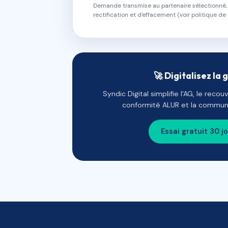
Demande transmise au partenaire sélectionné, s
rectification et d'effacement (voir politique de 
🚀 Digitalisez la 
Syndic Digital simplifie l'AG, le reco
conformité ALUR et la communi
Essai gratuit 30 j