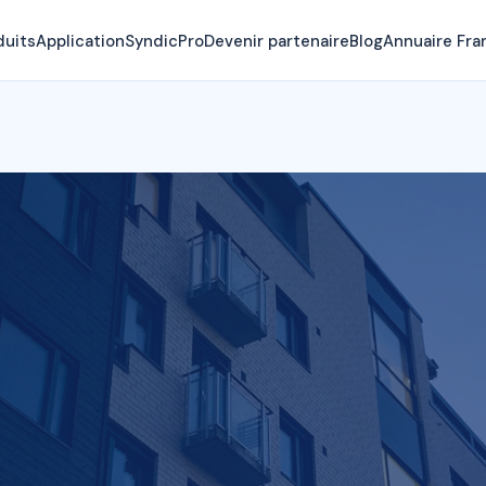
duits
Application
SyndicPro
Devenir partenaire
Blog
Annuaire Fra