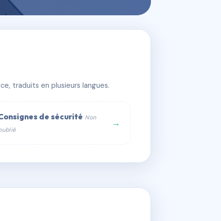
e, traduits en plusieurs langues.
Consignes de sécurité
Non
→
publié
web :
om