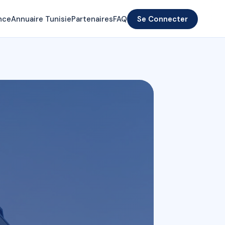
nce
Annuaire Tunisie
Partenaires
FAQ
Se Connecter