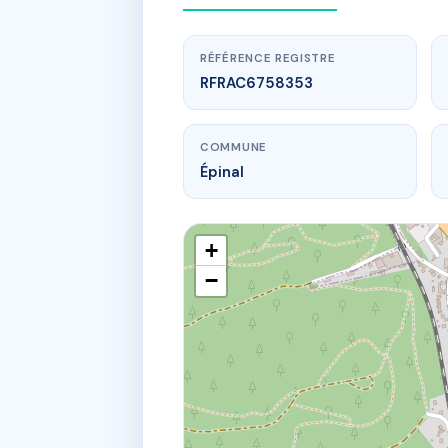
RÉFÉRENCE REGISTRE
RFRAC6758353
COMMUNE
Épinal
+
−
www.
1 r colonel 