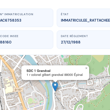
N° IMMATRICULATION
ÉTAT
AC6758353
IMMATRICULEE_RATTACHEE
CODE INSEE
DATE RÈGLEMENT
88160
27/12/1988
×
vme.plus/AC6758353
SDC 1 Grandval
1 r colonel gilbert grandval 88000 Épinal
SDC 1 Grandval
gilbert grandval
88000 Épinal