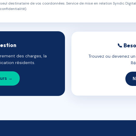
eul destinataire de vos coordonnées. Service de mise en relation Syndic Digital
confidentialité).
gestion
📞 Beso
uvrement des charges, la
Trouvez ou devenez un c
cation résidents.
Ré
ours →
N