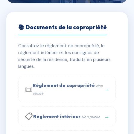
🇫🇷 RFRAC6758684
RESIDENCE LE CLOS DES
📚 Documents de la copropriété
SABLONS 91300 MASSY
Consultez le règlement de copropriété, le
📍 90-90T av de la gare 91300 Massy
règlement intérieur et les consignes de
✓ Immatriculée
🏠 88 lots
🏗 3 bâtiment(s)
sécurité de la résidence, traduits en plusieurs
langues.
📞 Contacter Syndic Digital
💬 WhatsApp
Règlement de copropriété
Non
📜
✉ Email
→
publié
📋
→
Règlement intérieur
Non publié