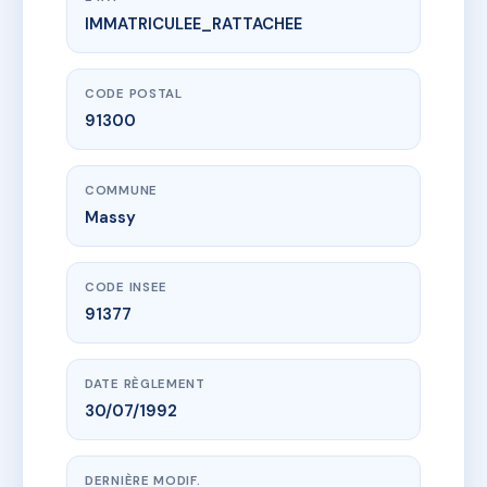
IMMATRICULEE_RATTACHEE
www.vme.plus/AC6758684
RESIDENCE LE CLOS DES SABLONS 91300 MASSY
90-90T av de la gare
91300 Massy
CODE POSTAL
91300
COMMUNE
Massy
CODE INSEE
91377
DATE RÈGLEMENT
30/07/1992
DERNIÈRE MODIF.