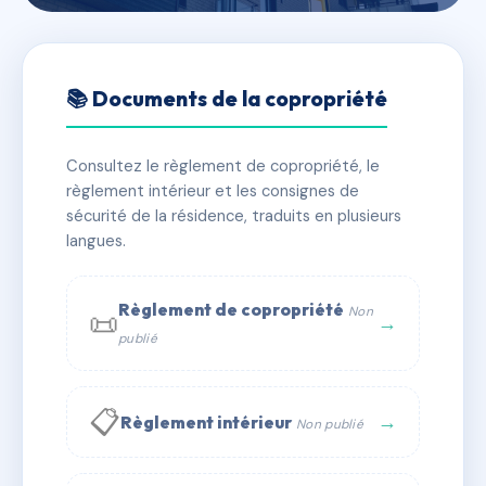
🇫🇷 RFRAC6760565
Immeuble CAPUCINS
📚 Documents de la copropriété
📍 1r des capucins, 50300
Consultez le règlement de copropriété, le
✓ Immatriculée
🏠 8 lots
🏗 1 bâtiment(s)
règlement intérieur et les consignes de
sécurité de la résidence, traduits en plusieurs
langues.
📞 Contacter Syndic Digital
💬 WhatsApp
✉ Email
Règlement de copropriété
Non
📜
→
publié
📋
→
Règlement intérieur
Non publié