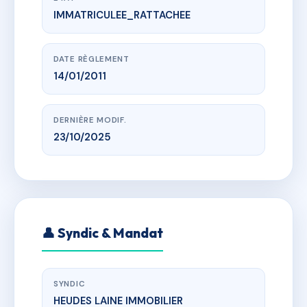
IMMATRICULEE_RATTACHEE
www.vme.plus/AC6760565
Immeuble CAPUCINS
1r des capucins, 50300
DATE RÈGLEMENT
14/01/2011
DERNIÈRE MODIF.
23/10/2025
👤 Syndic & Mandat
SYNDIC
HEUDES LAINE IMMOBILIER