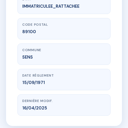
IMMATRICULEE_RATTACHEE
www.vme.plus/AC6765440
SDC LES HAUTS LIEUX
53 BD DE LA LIBERTE
89100 SENS
CODE POSTAL
89100
COMMUNE
SENS
DATE RÈGLEMENT
15/09/1971
DERNIÈRE MODIF.
16/04/2025