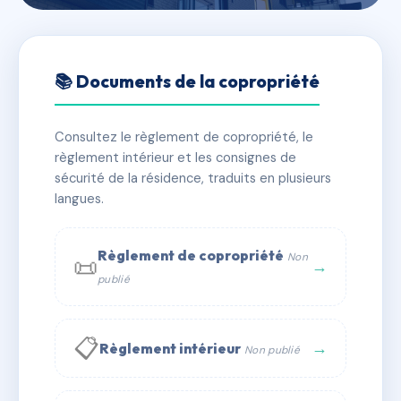
🇫🇷 RFRAC6765440
SDC LES HAUTS LIEUX
📚 Documents de la copropriété
📍 53 BD DE LA LIBERTE 89100 SENS
Consultez le règlement de copropriété, le
✓ Immatriculée
🏠 177 lots
🏗 1 bâtiment(s)
règlement intérieur et les consignes de
sécurité de la résidence, traduits en plusieurs
langues.
📞 Contacter Syndic Digital
💬 WhatsApp
✉ Email
Règlement de copropriété
Non
📜
→
publié
📋
→
Règlement intérieur
Non publié