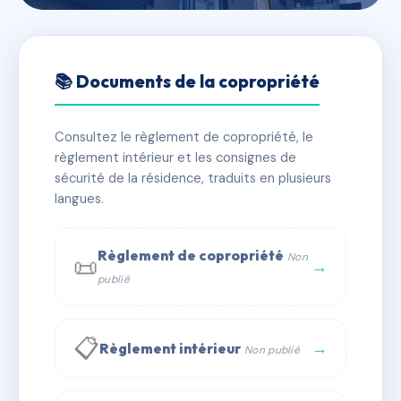
🇫🇷 RFRAC6768584
SDC PLAGE DE SAINT CLAIR
📚 Documents de la copropriété
1
Consultez le règlement de copropriété, le
📍 17 COR DE NEUBURG 34200 SETE
règlement intérieur et les consignes de
✓ Immatriculée
🏠 56 lots
🏗 1 bâtiment(s)
sécurité de la résidence, traduits en plusieurs
langues.
📞 Contacter Syndic Digital
💬 WhatsApp
Règlement de copropriété
Non
📜
✉ Email
→
publié
📋
→
Règlement intérieur
Non publié