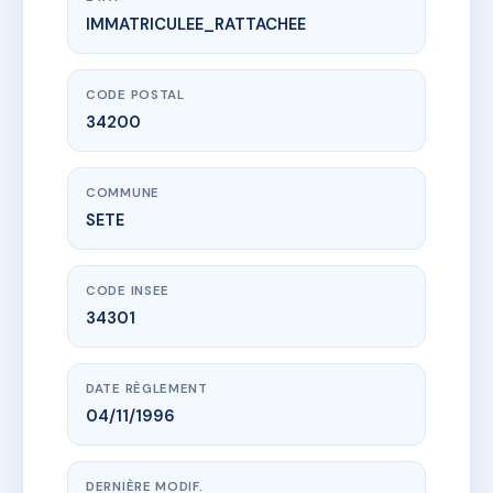
IMMATRICULEE_RATTACHEE
www.vme.plus/AC6768584
SDC PLAGE DE SAINT CLAIR 1
17 Corniche de Neuburg
34200 SETE
CODE POSTAL
34200
COMMUNE
SETE
CODE INSEE
34301
DATE RÈGLEMENT
04/11/1996
DERNIÈRE MODIF.