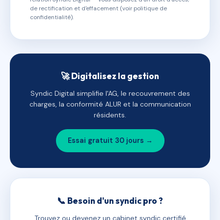
de rectification et d'effacement (voir politique de
confidentialité).
🚀 Digitalisez la gestion
Syndic Digital simplifie l'AG, le recouvrement des
charges, la conformité ALUR et la communication
résidents.
Essai gratuit 30 jours →
📞 Besoin d'un syndic pro ?
Trouvez ou devenez un cabinet syndic certifié