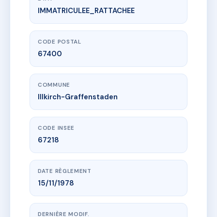
IMMATRICULEE_RATTACHEE
www.vme.plus/AC6769731
RUE DES VERGERS
24 r du verger
67400 Illkirch-Graffenstaden
CODE POSTAL
67400
COMMUNE
Illkirch-Graffenstaden
CODE INSEE
67218
DATE RÈGLEMENT
15/11/1978
DERNIÈRE MODIF.