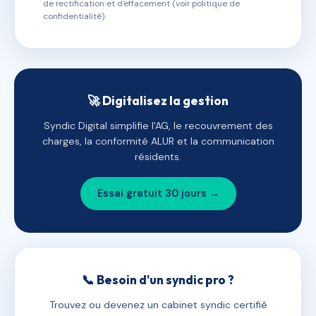
de rectification et d'effacement (voir politique de
confidentialité).
🚀 Digitalisez la gestion
Syndic Digital simplifie l'AG, le recouvrement des
charges, la conformité ALUR et la communication
résidents.
Essai gratuit 30 jours →
📞 Besoin d'un syndic pro ?
Trouvez ou devenez un cabinet syndic certifié