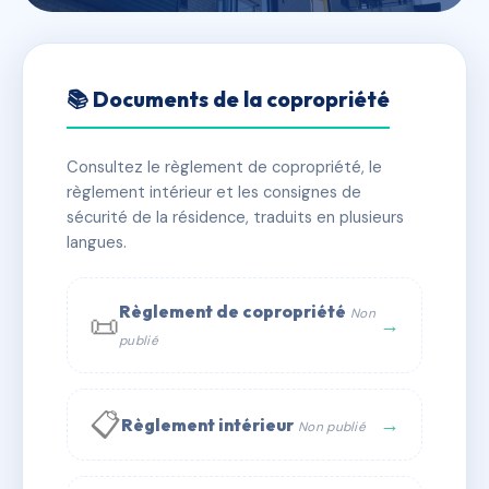
🇫🇷 RFRAC6769731
RUE DES VERGERS
📚 Documents de la copropriété
📍 24 r du verger 67400 Illkirch-Graffenstaden
Consultez le règlement de copropriété, le
✓ Immatriculée
🏠 11 lots
🏗 1 bâtiment(s)
règlement intérieur et les consignes de
sécurité de la résidence, traduits en plusieurs
langues.
📞 Contacter Syndic Digital
💬 WhatsApp
✉ Email
Règlement de copropriété
Non
📜
→
publié
📋
→
Règlement intérieur
Non publié