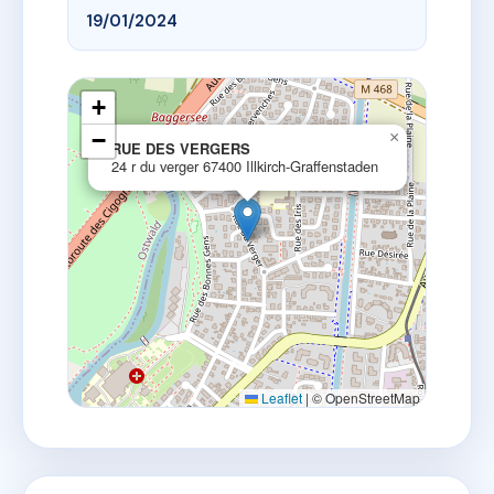
19/01/2024
+
−
×
RUE DES VERGERS
24 r du verger 67400 Illkirch-Graffenstaden
Leaflet
|
© OpenStreetMap