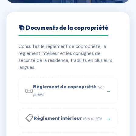
🇫🇷 RFRAC6770051
5 RUE MONTLAUR
📚 Documents de la copropriété
📍 5 r de montlaur 07200 Aubenas
Consultez le règlement de copropriété, le
✓ Immatriculée
🏠 7 lots
🏗 1 bâtiment(s)
règlement intérieur et les consignes de
sécurité de la résidence, traduits en plusieurs
langues.
📞 Contacter Syndic Digital
💬 WhatsApp
✉ Email
Règlement de copropriété
Non
📜
→
publié
📋
→
Règlement intérieur
Non publié