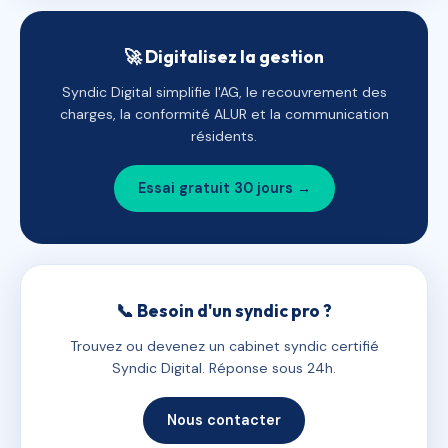
🚀 Digitalisez la gestion
Syndic Digital simplifie l'AG, le recouvrement des
charges, la conformité ALUR et la communication
résidents.
Essai gratuit 30 jours →
📞 Besoin d'un syndic pro ?
Trouvez ou devenez un cabinet syndic certifié
Syndic Digital. Réponse sous 24h.
Nous contacter