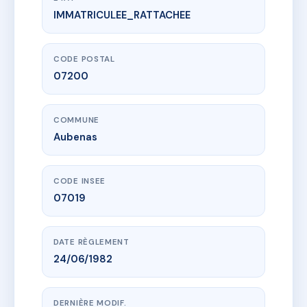
IMMATRICULEE_RATTACHEE
www.vme.plus/AC6770051
5 RUE MONTLAUR
5 r de montlaur
07200 Aubenas
CODE POSTAL
07200
COMMUNE
Aubenas
CODE INSEE
07019
DATE RÈGLEMENT
24/06/1982
DERNIÈRE MODIF.