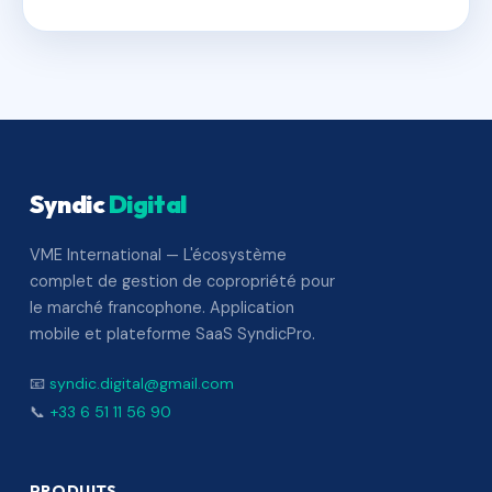
Syndic
Digital
VME International — L'écosystème
complet de gestion de copropriété pour
le marché francophone. Application
mobile et plateforme SaaS SyndicPro.
📧
syndic.digital@gmail.com
📞
+33 6 51 11 56 90
PRODUITS