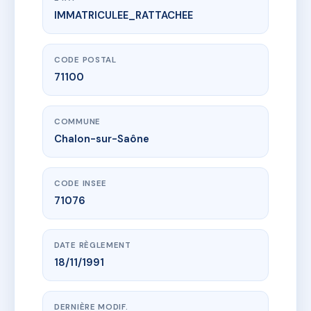
IMMATRICULEE_RATTACHEE
www.vme.plus/AC6774350
021 - 27 AVENUE DE PARIS - 3 RUE CALMETTE
27A av de paris
71100 Chalon-sur-Saône
CODE POSTAL
71100
COMMUNE
Chalon-sur-Saône
CODE INSEE
71076
DATE RÈGLEMENT
18/11/1991
DERNIÈRE MODIF.