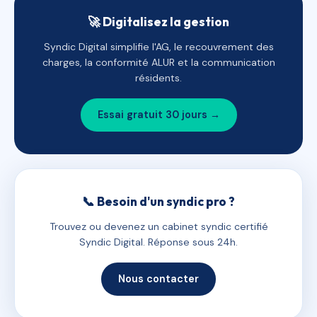
🚀 Digitalisez la gestion
Syndic Digital simplifie l'AG, le recouvrement des
charges, la conformité ALUR et la communication
résidents.
Essai gratuit 30 jours →
📞 Besoin d'un syndic pro ?
Trouvez ou devenez un cabinet syndic certifié
Syndic Digital. Réponse sous 24h.
Nous contacter