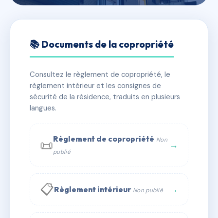
🇫🇷 RFRAC6774350
021 - 27 AVENUE DE PARIS -
📚 Documents de la copropriété
3 RUE CALMETTE
Consultez le règlement de copropriété, le
📍 27A av de paris 71100 Chalon-sur-Saône
règlement intérieur et les consignes de
✓ Immatriculée
🏠 40 lots
🏗 1 bâtiment(s)
sécurité de la résidence, traduits en plusieurs
langues.
📞 Contacter Syndic Digital
💬 WhatsApp
Règlement de copropriété
Non
📜
✉ Email
→
publié
📋
→
Règlement intérieur
Non publié