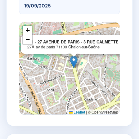
19/09/2025
+
−
×
021 - 27 AVENUE DE PARIS - 3 RUE CALMETTE
27A av de paris 71100 Chalon-sur-Saône
Leaflet
|
© OpenStreetMap