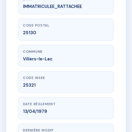
IMMATRICULEE_RATTACHEE
www.vme.plus/AC6777247
SDC STADE1
1 r du stade
25130 Villers-le-Lac
CODE POSTAL
25130
COMMUNE
Villers-le-Lac
CODE INSEE
25321
DATE RÈGLEMENT
13/04/1979
DERNIÈRE MODIF.