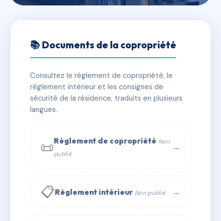
🇫🇷 RFRAC6777247
SDC STADE1
📚 Documents de la copropriété
📍 1 r du stade 25130 Villers-le-Lac
Consultez le règlement de copropriété, le
✓ Immatriculée
🏠 14 lots
🏗 1 bâtiment(s)
règlement intérieur et les consignes de
sécurité de la résidence, traduits en plusieurs
langues.
📞 Contacter Syndic Digital
💬 WhatsApp
✉ Email
Règlement de copropriété
Non
📜
→
publié
📋
→
Règlement intérieur
Non publié