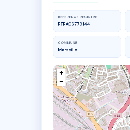
RÉFÉRENCE REGISTRE
RFRAC6779144
COMMUNE
Marseille
+
−
www.
4
41 tr