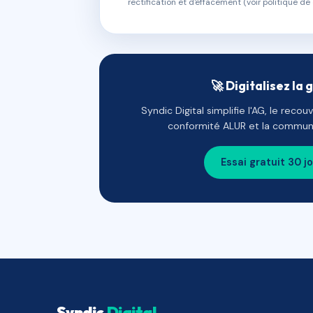
rectification et d'effacement (voir politique de 
🚀 Digitalisez la 
Syndic Digital simplifie l'AG, le reco
conformité ALUR et la communi
Essai gratuit 30 j
Syndic
Digital