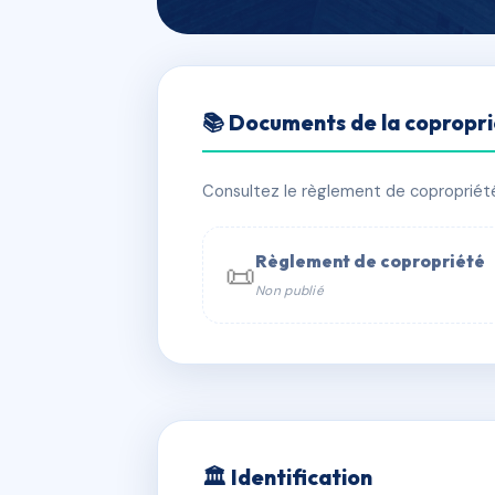
🇫🇷 RFRAC6779144
📚 Documents de la copropr
41 TRAVERSE 
📍 41 tra adoul 13015 Marseille
Consultez le règlement de copropriété, 
✓ Immatriculée
🏠 10 lots
🏗 1 b
Règlement de copropriété
📜
Non publié
📞 Contacter Syndic Digital

Coproprié
229 
N°
w
🏛 Identification