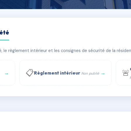
iété
ADOUL
le règlement intérieur et les consignes de sécurité de la résidenc
âtiment(s)
📋
🚨
→
→
Règlement intérieur
Non publié
 WhatsApp
✉ Email
té
rue Saint-Honoré, 75001 Paris - Tél. : +33 6 51 11 56 90 - 
AC6779144
🇫🇷
ww.syndic.digital - E-mail : syndic.digital@gmail.c