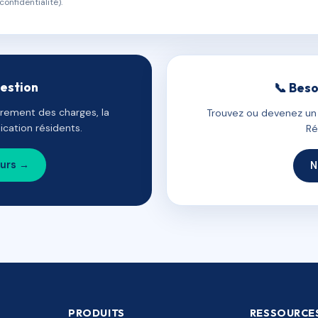
confidentialité).
gestion
📞 Beso
uvrement des charges, la
Trouvez ou devenez un c
cation résidents.
Ré
ours →
N
PRODUITS
RESSOURCE