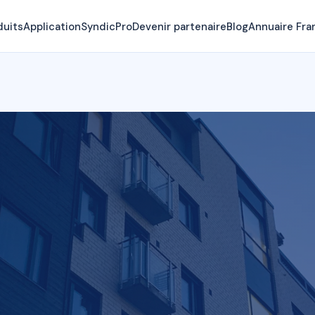
duits
Application
SyndicPro
Devenir partenaire
Blog
Annuaire Fra