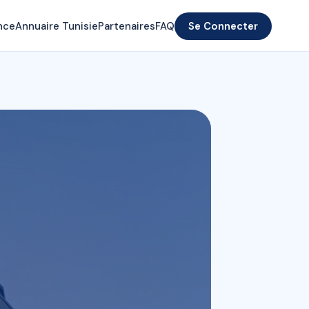
nce
Annuaire Tunisie
Partenaires
FAQ
Se Connecter