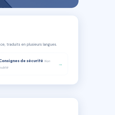
e, traduits en plusieurs langues.
Consignes de sécurité
Non
→
publié
web :
om