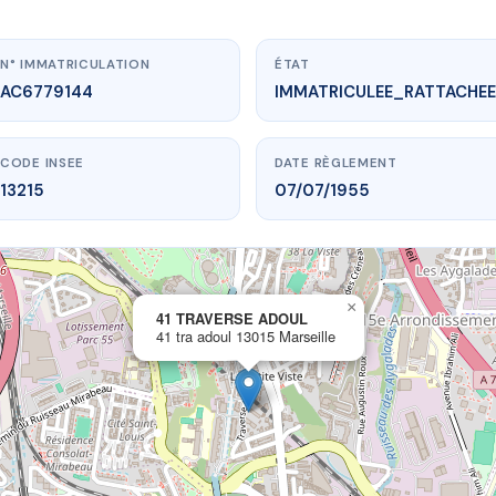
N° IMMATRICULATION
ÉTAT
AC6779144
IMMATRICULEE_RATTACHEE
CODE INSEE
DATE RÈGLEMENT
13215
07/07/1955
×
vme.plus/AC6779144
41 TRAVERSE ADOUL
41 tra adoul 13015 Marseille
1 TRAVERSE ADOUL
a adoul
13015 Marseille