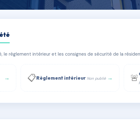
iété
SAND 2
le règlement intérieur et les consignes de sécurité de la résidenc
âtiment(s)
📋
🚨
→
→
Règlement intérieur
Non publié
 WhatsApp
✉ Email
té
rue Saint-Honoré, 75001 Paris - Tél. : +33 6 51 11 56 90 - 
AC6780944
🇫🇷
ww.syndic.digital - E-mail : syndic.digital@gmail.c