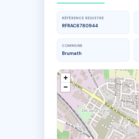
RÉFÉRENCE REGISTRE
RFRAC6780944
COMMUNE
Brumath
+
−
www.
RÉ
2 r 