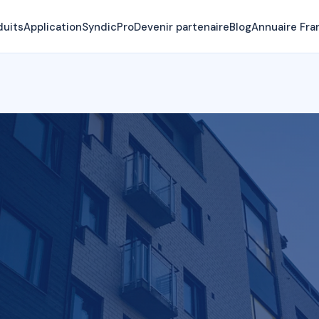
duits
Application
SyndicPro
Devenir partenaire
Blog
Annuaire Fra