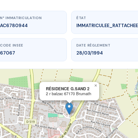
N° IMMATRICULATION
ÉTAT
AC6780944
IMMATRICULEE_RATTACHEE
CODE INSEE
DATE RÈGLEMENT
67067
28/03/1994
×
vme.plus/AC6780944
RÉSIDENCE G.SAND 2
2 r balzac 67170 Brumath
SIDENCE G.SAND 2
balzac
67170 Brumath