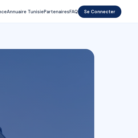
nce
Annuaire Tunisie
Partenaires
FAQ
Se Connecter