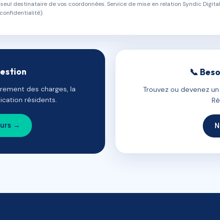
eul destinataire de vos coordonnées. Service de mise en relation Syndic Digital
confidentialité).
gestion
📞 Beso
uvrement des charges, la
Trouvez ou devenez un c
cation résidents.
Ré
ours →
N