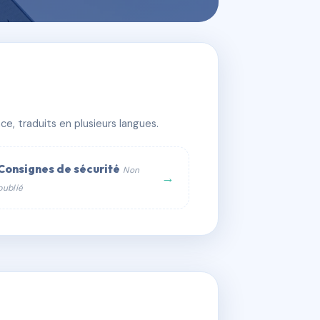
e, traduits en plusieurs langues.
Consignes de sécurité
Non
→
publié
web :
om