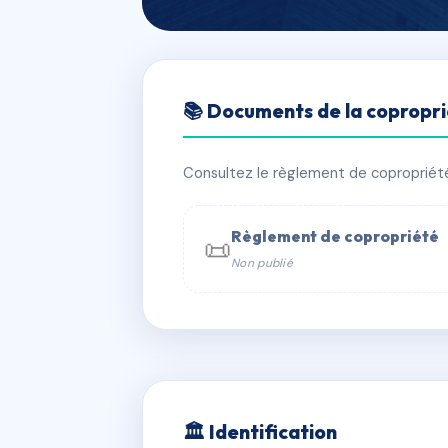
🇫🇷 RFRAC6780944
📚 Documents de la copropr
RÉSIDENCE G.
📍 2 r balzac 67170 Brumath
Consultez le règlement de copropriété, 
✓ Immatriculée
🏠 33 lots
🏗 1 b
Règlement de copropriété
📜
Non publié
📞 Contacter Syndic Digital

Coproprié
229 
N°
w
🏛 Identification