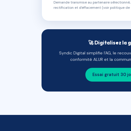
Demande transmise au partenaire sélectionné, s
rectification et d'effacement (voir politique de 
🚀 Digitalisez la 
Syndic Digital simplifie l'AG, le reco
conformité ALUR et la communi
Essai gratuit 30 j