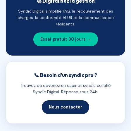
🚀 Digitalisez la gestion
Syndic Digital simplifie l'AG, le recouvrement des
charges, la conformité ALUR et la communication
résidents.
Essai gratuit 30 jours →
📞 Besoin d'un syndic pro ?
Trouvez ou devenez un cabinet syndic certifié
Syndic Digital. Réponse sous 24h.
Nous contacter