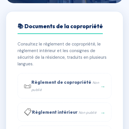
🇫🇷 RFRAC6786982
RESIDENCE BEAU SITE
📚 Documents de la copropriété
📍 15 AVENUE CHARLES PERROT LA PANOUSSE ,
13009 Marseille
Consultez le règlement de copropriété, le
règlement intérieur et les consignes de
✓ Immatriculée
🏠 79 lots
🏗 1 bâtiment(s)
sécurité de la résidence, traduits en plusieurs
langues.
📞 Contacter Syndic Digital
💬 WhatsApp
Règlement de copropriété
Non
📜
✉ Email
→
publié
📋
→
Règlement intérieur
Non publié