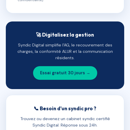
confidentialité).
🚀 Digitalisez la gestion
Syndic Digital simplifie l'AG, le recouvrement des
charges, la conformité ALUR et la communication
résidents.
Essai gratuit 30 jours →
📞 Besoin d'un syndic pro ?
Trouvez ou devenez un cabinet syndic certifié
Syndic Digital. Réponse sous 24h.