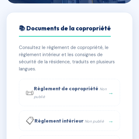
🇫🇷 RFRAC6789382
RCE HORIZON BLEU
📚 Documents de la copropriété
📍 16 av du mirail 33370 Artigues-près-Bordeaux
Consultez le règlement de copropriété, le
✓ Immatriculée
🏠 97 lots
🏗 1 bâtiment(s)
règlement intérieur et les consignes de
sécurité de la résidence, traduits en plusieurs
langues.
📞 Contacter Syndic Digital
💬 WhatsApp
✉ Email
Règlement de copropriété
Non
📜
→
publié
📋
→
Règlement intérieur
Non publié