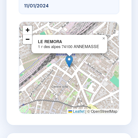
11/01/2024
+
−
×
LE REMORA
1 r des alpes 74100 ANNEMASSE
Leaflet
|
© OpenStreetMap