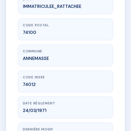
IMMATRICULEE_RATTACHEE
www.vme.plus/AC6789952
LE REMORA
1 r des alpes
74100 ANNEMASSE
CODE POSTAL
74100
COMMUNE
ANNEMASSE
CODE INSEE
74012
DATE RÈGLEMENT
24/03/1971
DERNIÈRE MODIF.