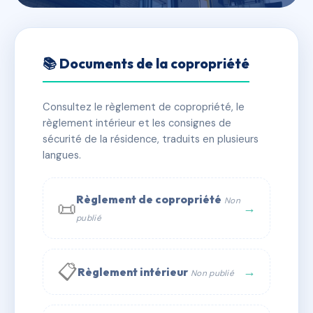
🇫🇷 RFRAC6790505
11 ESPLANADE GEORGES
📚 Documents de la copropriété
POMPIDOU
Consultez le règlement de copropriété, le
📍 4 bd charner 22000 SAINT BRIEUC
règlement intérieur et les consignes de
✓ Immatriculée
🏠 44 lots
🏗 1 bâtiment(s)
sécurité de la résidence, traduits en plusieurs
langues.
📞 Contacter Syndic Digital
💬 WhatsApp
Règlement de copropriété
Non
📜
✉ Email
→
publié
📋
→
Règlement intérieur
Non publié