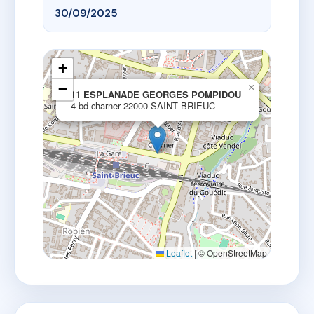
30/09/2025
+
−
×
11 ESPLANADE GEORGES POMPIDOU
4 bd charner 22000 SAINT BRIEUC
Leaflet
|
© OpenStreetMap