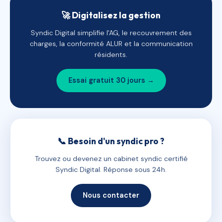
🚀 Digitalisez la gestion
Syndic Digital simplifie l'AG, le recouvrement des
charges, la conformité ALUR et la communication
résidents.
Essai gratuit 30 jours →
📞 Besoin d'un syndic pro ?
Trouvez ou devenez un cabinet syndic certifié
Syndic Digital. Réponse sous 24h.
Nous contacter