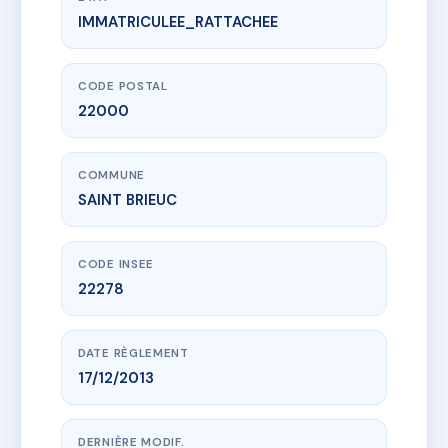
IMMATRICULEE_RATTACHEE
www.vme.plus/AC6790505
11 ESPLANADE GEORGES POMPIDOU
4 bd charner
22000 SAINT BRIEUC
CODE POSTAL
22000
COMMUNE
SAINT BRIEUC
CODE INSEE
22278
DATE RÈGLEMENT
17/12/2013
DERNIÈRE MODIF.