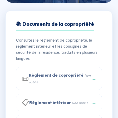
🇫🇷 RFRAC6791834
LES GLYCINES
📚 Documents de la copropriété
📍 2 r alsace-lorraine 27200 Vernon
Consultez le règlement de copropriété, le
✓ Immatriculée
🏠 45 lots
🏗 1 bâtiment(s)
règlement intérieur et les consignes de
sécurité de la résidence, traduits en plusieurs
langues.
📞 Contacter Syndic Digital
💬 WhatsApp
✉ Email
Règlement de copropriété
Non
📜
→
publié
📋
→
Règlement intérieur
Non publié