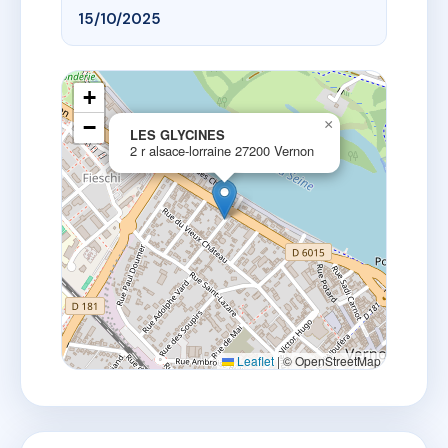
15/10/2025
+
−
×
LES GLYCINES
2 r alsace-lorraine 27200 Vernon
Leaflet
|
© OpenStreetMap