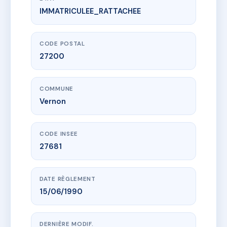
IMMATRICULEE_RATTACHEE
www.vme.plus/AC6791834
LES GLYCINES
2 r alsace-lorraine
27200 Vernon
CODE POSTAL
27200
COMMUNE
Vernon
CODE INSEE
27681
DATE RÈGLEMENT
15/06/1990
DERNIÈRE MODIF.