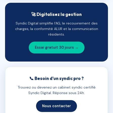
🚀 Digitalisez la gestion
Syndic Digital simplifie l'AG, le recouvrement des
charges, la conformité ALUR et la communication
résidents.
Essai gratuit 30 jours →
📞 Besoin d'un syndic pro ?
Trouvez ou devenez un cabinet syndic certifié
Syndic Digital. Réponse sous 24h.
Nous contacter