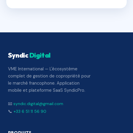
Syndic
Digital
VME International — L'écosystème
complet de gestion de copropriété pour
le marché francophone. Application
mobile et plateforme SaaS SyndicPro.
📧
syndic.digital@gmail.com
📞
+33 6 51 11 56 90
PRODUITS