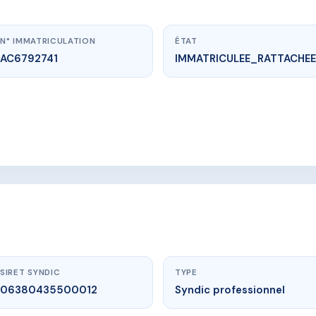
N° IMMATRICULATION
ÉTAT
AC6792741
IMMATRICULEE_RATTACHEE
vme.plus/AC6792741
LA TUILERIE B
uilerie 13112 La Destrousse
SIRET SYNDIC
TYPE
06380435500012
Syndic professionnel