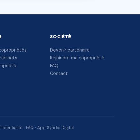
S
SOCIÉTÉ
copropriétés
Devenir partenaire
cabinets
Rejoindre ma copropriété
ropriété
FAQ
Contact
fidentialité
·
FAQ
·
App Syndic Digital