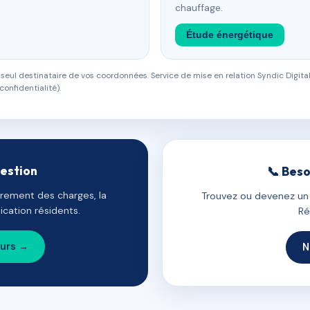
chauffage.
Étude énergétique
eul destinataire de vos coordonnées. Service de mise en relation Syndic Digital
confidentialité).
gestion
📞 Beso
uvrement des charges, la
Trouvez ou devenez un c
cation résidents.
Ré
ours →
N