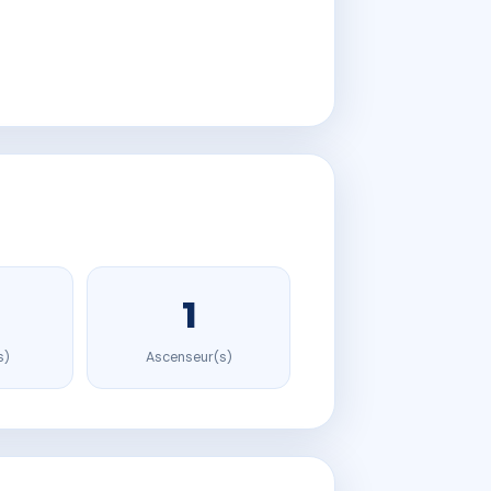
1
s)
Ascenseur(s)