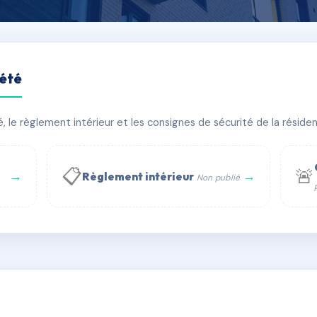
iété
le règlement intérieur et les consignes de sécurité de la résidenc
âtiment(s)
📋
🚨
→
→
Règlement intérieur
Non publié
 WhatsApp
✉ Email
té
rue Saint-Honoré, 75001 Paris - Tél. : +33 6 51 11 56 90 - 
AC6792741
🇫🇷
ww.syndic.digital - E-mail : syndic.digital@gmail.c