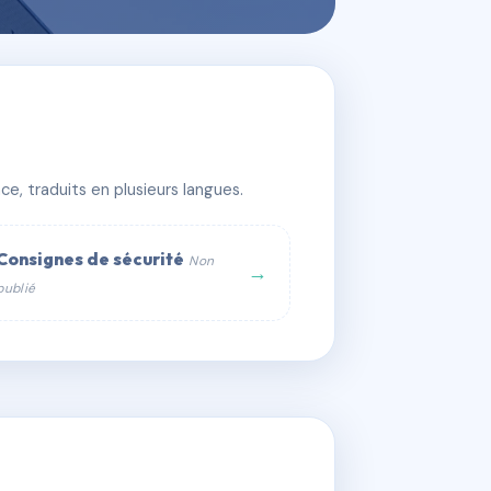
e, traduits en plusieurs langues.
Consignes de sécurité
Non
→
publié
web :
om