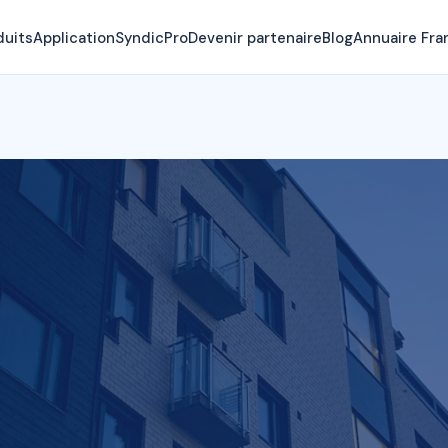
duits
Application
SyndicPro
Devenir partenaire
Blog
Annuaire Fra