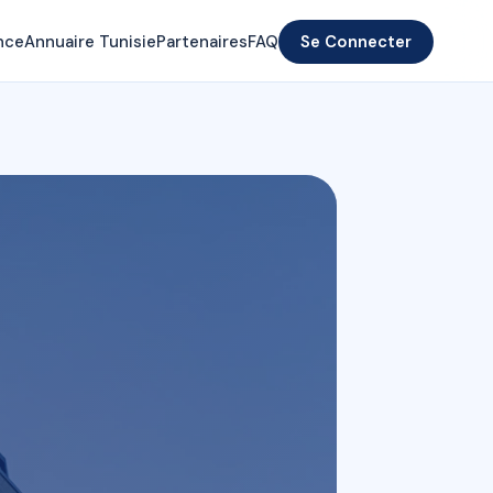
nce
Annuaire Tunisie
Partenaires
FAQ
Se Connecter