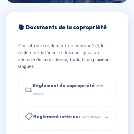
🇫🇷 RFRAC6793657
19 RUE DE CONSTANTINE
📚 Documents de la copropriété
📍 19 r de constantine 21000 DIJON
Consultez le règlement de copropriété, le
✓ Immatriculée
🏠 4 lots
🏗 1 bâtiment(s)
règlement intérieur et les consignes de
sécurité de la résidence, traduits en plusieurs
langues.
📞 Contacter Syndic Digital
💬 WhatsApp
✉ Email
Règlement de copropriété
Non
📜
→
publié
📋
→
Règlement intérieur
Non publié