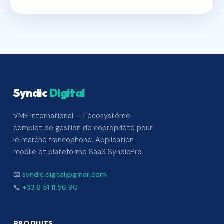
Syndic
Digital
VME International — L'écosystème
complet de gestion de copropriété pour
le marché francophone. Application
mobile et plateforme SaaS SyndicPro.
📧
syndic.digital@gmail.com
📞
+33 6 51 11 56 90
PRODUITS