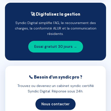
🚀 Digitalisez la gestion
Syndic Digital simplifie l'AG, le recouvrement des
charges, la conformité ALUR et la communication
résidents.
Essai gratuit 30 jours →
📞 Besoin d'un syndic pro ?
Trouvez ou devenez un cabinet syndic certifié
Syndic Digital. Réponse sous 24h.
Nous contacter