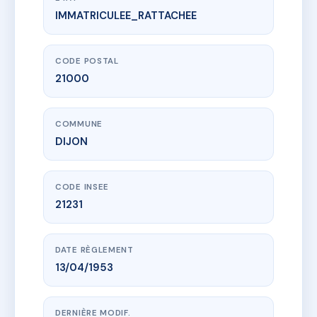
IMMATRICULEE_RATTACHEE
www.vme.plus/AC6793657
19 RUE DE CONSTANTINE
19 r de constantine
21000 DIJON
CODE POSTAL
21000
COMMUNE
DIJON
CODE INSEE
21231
DATE RÈGLEMENT
13/04/1953
DERNIÈRE MODIF.