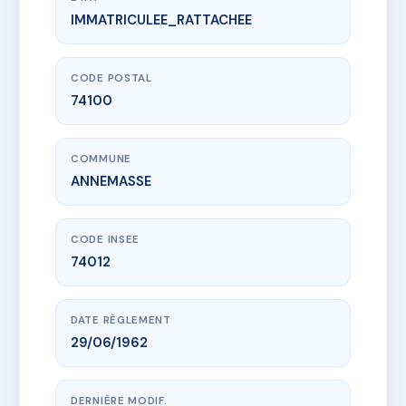
IMMATRICULEE_RATTACHEE
www.vme.plus/AC6794564
5 RUE ADRIEN LIGUE
5 r adrien ligue
74100 ANNEMASSE
CODE POSTAL
74100
COMMUNE
ANNEMASSE
CODE INSEE
74012
DATE RÈGLEMENT
29/06/1962
DERNIÈRE MODIF.