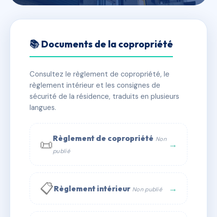
🇫🇷 RFRAC6794564
5 RUE ADRIEN LIGUE
📚 Documents de la copropriété
📍 5 r adrien ligue 74100 ANNEMASSE
Consultez le règlement de copropriété, le
✓ Immatriculée
🏠 13 lots
🏗 1 bâtiment(s)
règlement intérieur et les consignes de
sécurité de la résidence, traduits en plusieurs
langues.
📞 Contacter Syndic Digital
💬 WhatsApp
✉ Email
Règlement de copropriété
Non
📜
→
publié
📋
→
Règlement intérieur
Non publié