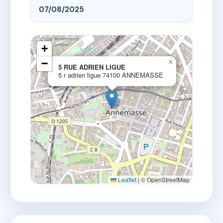
07/08/2025
+
−
×
5 RUE ADRIEN LIGUE
5 r adrien ligue 74100 ANNEMASSE
Leaflet
|
© OpenStreetMap