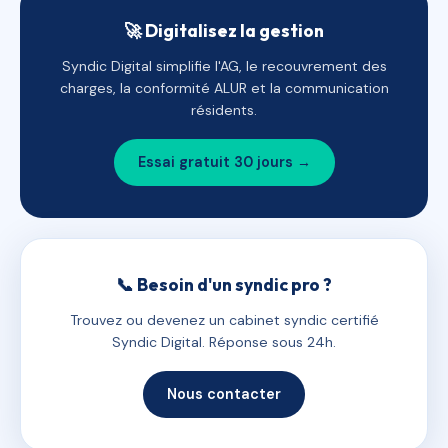
🚀 Digitalisez la gestion
Syndic Digital simplifie l'AG, le recouvrement des
charges, la conformité ALUR et la communication
résidents.
Essai gratuit 30 jours →
📞 Besoin d'un syndic pro ?
Trouvez ou devenez un cabinet syndic certifié
Syndic Digital. Réponse sous 24h.
Nous contacter