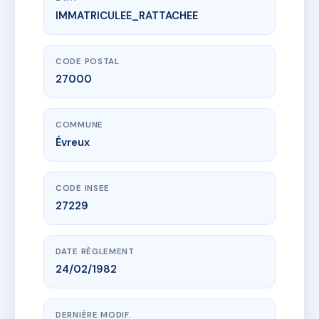
IMMATRICULEE_RATTACHEE
www.vme.plus/AC6794804
19 RUE DU MEILET
19 r du meilet
27000 Évreux
CODE POSTAL
27000
COMMUNE
Évreux
CODE INSEE
27229
DATE RÈGLEMENT
24/02/1982
DERNIÈRE MODIF.