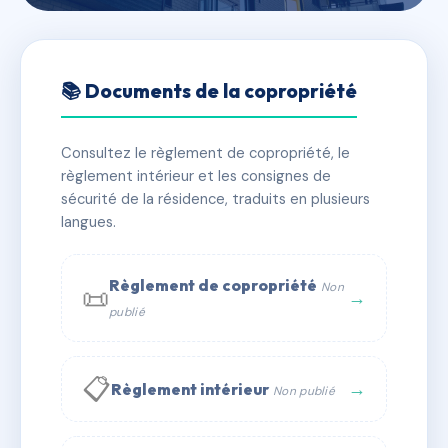
🇫🇷 RFRAC6794804
19 RUE DU MEILET
📚 Documents de la copropriété
📍 19 r du meilet 27000 Évreux
Consultez le règlement de copropriété, le
✓ Immatriculée
🏠 19 lots
🏗 1 bâtiment(s)
règlement intérieur et les consignes de
sécurité de la résidence, traduits en plusieurs
langues.
📞 Contacter Syndic Digital
💬 WhatsApp
✉ Email
Règlement de copropriété
Non
📜
→
publié
📋
→
Règlement intérieur
Non publié