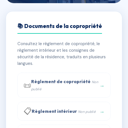
🇫🇷 RFRAC6796130
SDC MANSEILLE S
📚 Documents de la copropriété
📍 plt de bonascre, 09110 Ax-les-Thermes
Consultez le règlement de copropriété, le
✓ Immatriculée
🏠 57 lots
🏗 1 bâtiment(s)
règlement intérieur et les consignes de
sécurité de la résidence, traduits en plusieurs
langues.
📞 Contacter Syndic Digital
💬 WhatsApp
✉ Email
Règlement de copropriété
Non
📜
→
publié
📋
→
Règlement intérieur
Non publié