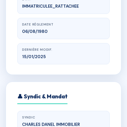
IMMATRICULEE_RATTACHEE
www.vme.plus/AC6796130
SDC MANSEILLE S
plt de bonascre, 09110 Ax-les-Thermes
DATE RÈGLEMENT
06/08/1980
DERNIÈRE MODIF.
15/01/2025
👤 Syndic & Mandat
SYNDIC
CHARLES DANEL IMMOBILIER