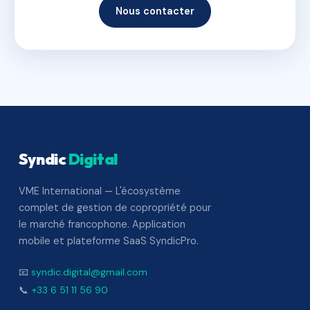
Nous contacter
Syndic
Digital
VME International — L'écosystème
complet de gestion de copropriété pour
le marché francophone. Application
mobile et plateforme SaaS SyndicPro.
📧
syndic.digital@gmail.com
📞
+33 6 51 11 56 90