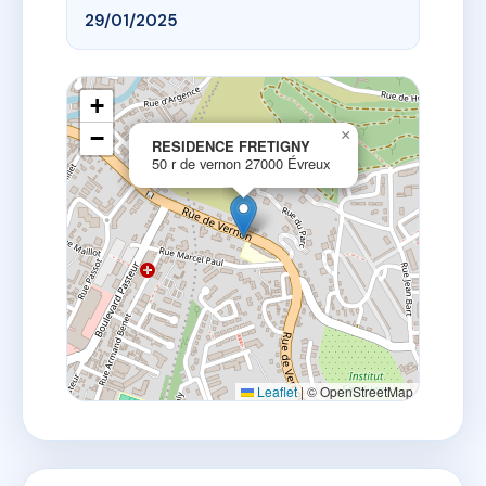
29/01/2025
+
−
×
RESIDENCE FRETIGNY
50 r de vernon 27000 Évreux
Leaflet
|
© OpenStreetMap