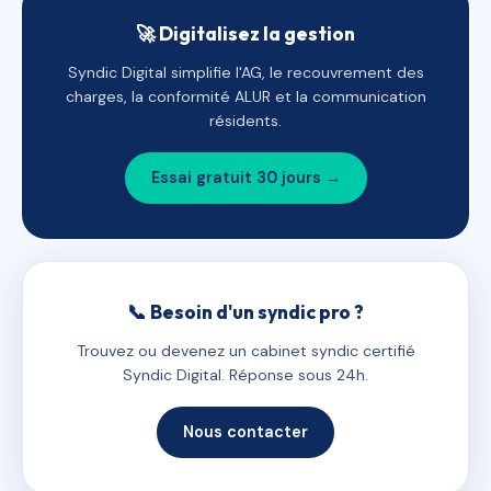
🚀 Digitalisez la gestion
Syndic Digital simplifie l'AG, le recouvrement des
charges, la conformité ALUR et la communication
résidents.
Essai gratuit 30 jours →
📞 Besoin d'un syndic pro ?
Trouvez ou devenez un cabinet syndic certifié
Syndic Digital. Réponse sous 24h.
Nous contacter