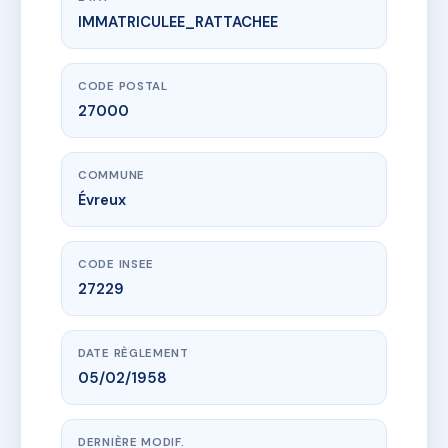
IMMATRICULEE_RATTACHEE
www.vme.plus/AC6797799
RESIDENCE FRETIGNY
50 r de vernon
27000 Évreux
CODE POSTAL
27000
COMMUNE
Évreux
CODE INSEE
27229
DATE RÈGLEMENT
05/02/1958
DERNIÈRE MODIF.