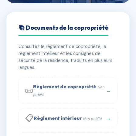
🇫🇷 RFRAC6797799
RESIDENCE FRETIGNY
📚 Documents de la copropriété
📍 50 r de vernon 27000 Évreux
Consultez le règlement de copropriété, le
✓ Immatriculée
🏠 48 lots
🏗 1 bâtiment(s)
règlement intérieur et les consignes de
sécurité de la résidence, traduits en plusieurs
langues.
📞 Contacter Syndic Digital
💬 WhatsApp
✉ Email
Règlement de copropriété
Non
📜
→
publié
📋
→
Règlement intérieur
Non publié