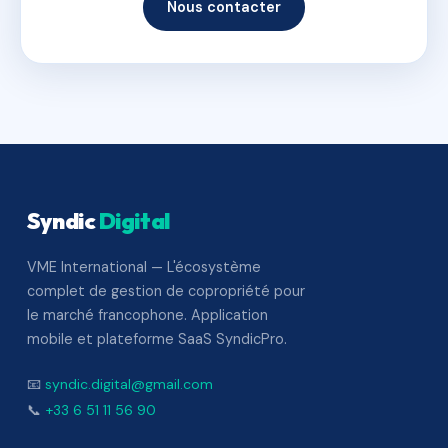
Nous contacter
Syndic
Digital
VME International — L'écosystème
complet de gestion de copropriété pour
le marché francophone. Application
mobile et plateforme SaaS SyndicPro.
📧
syndic.digital@gmail.com
📞
+33 6 51 11 56 90