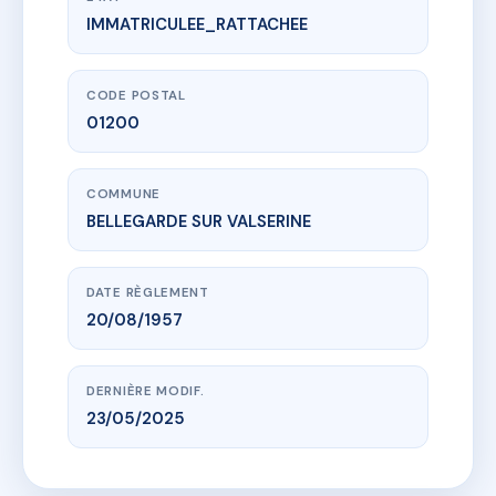
IMMATRICULEE_RATTACHEE
www.vme.plus/AC6800411
11 AVENUE DE LA GARE.
01200 BELLEGARDE SUR VALSERINE
01200 BELLEGARDE SUR VALSERINE
CODE POSTAL
01200
COMMUNE
BELLEGARDE SUR VALSERINE
DATE RÈGLEMENT
20/08/1957
DERNIÈRE MODIF.
23/05/2025