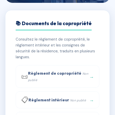
🇫🇷 RFRAC6800411
11 AVENUE DE LA GARE.
📚 Documents de la copropriété
📍 01200 BELLEGARDE SUR VALSERINE
Consultez le règlement de copropriété, le
✓ Immatriculée
🏠 37 lots
🏗 1 bâtiment(s)
règlement intérieur et les consignes de
sécurité de la résidence, traduits en plusieurs
langues.
📞 Contacter Syndic Digital
💬 WhatsApp
✉ Email
Règlement de copropriété
Non
📜
→
publié
📋
→
Règlement intérieur
Non publié