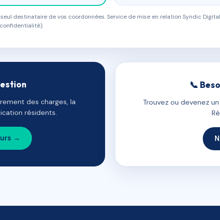
eul destinataire de vos coordonnées. Service de mise en relation Syndic Digital
confidentialité).
gestion
📞 Beso
uvrement des charges, la
Trouvez ou devenez un c
cation résidents.
Ré
ours →
N