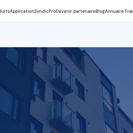
duits
Application
SyndicPro
Devenir partenaire
Blog
Annuaire Fra