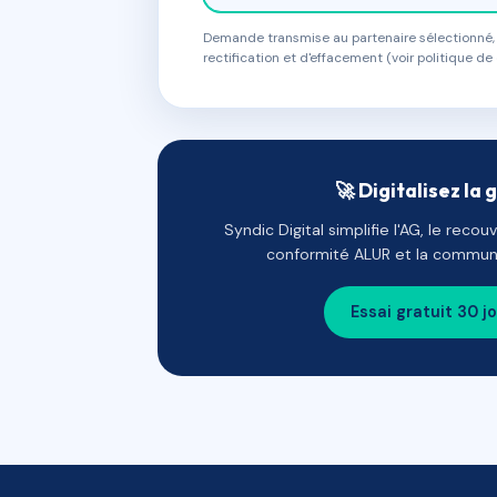
Demande transmise au partenaire sélectionné, s
rectification et d'effacement (voir politique de 
🚀 Digitalisez la 
Syndic Digital simplifie l'AG, le reco
conformité ALUR et la communi
Essai gratuit 30 j