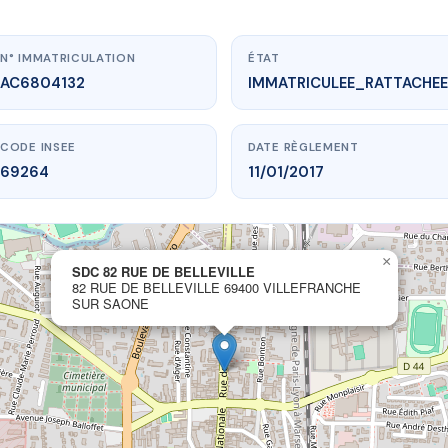
N° IMMATRICULATION
ÉTAT
AC6804132
IMMATRICULEE_RATTACHEE
CODE INSEE
DATE RÈGLEMENT
69264
11/01/2017
www.vme.plus/AC6804132
×
SDC 82 RUE DE BELLEVILLE
SDC 82 RUE DE BELLEVILLE
82 RUE DE BELLEVILLE 69400 VILLEFRANCHE
lleville
69400 VILLEFRANCHE SUR SAONE
SUR SAONE