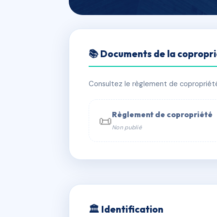
🇫🇷 RFRAC6804132
📚 Documents de la copropr
SDC 82 RUE DE
📍 82 RUE DE BELLEVILLE 69400 VI
Consultez le règlement de copropriété, 
✓ Immatriculée
🏠 30 lots
🏗 1 
Règlement de copropriété
📜
Non publié
📞 Contacter Syndic Digital

Copropriét
229 
w
🏛 Identification