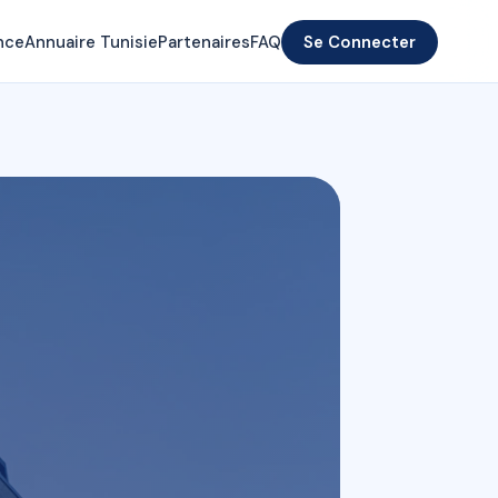
nce
Annuaire Tunisie
Partenaires
FAQ
Se Connecter