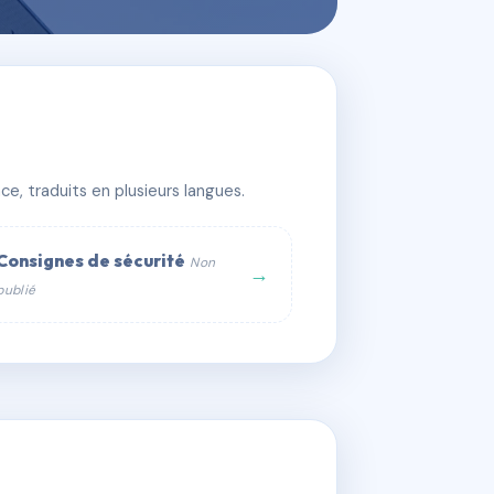
e, traduits en plusieurs langues.
Consignes de sécurité
Non
→
publié
web :
om