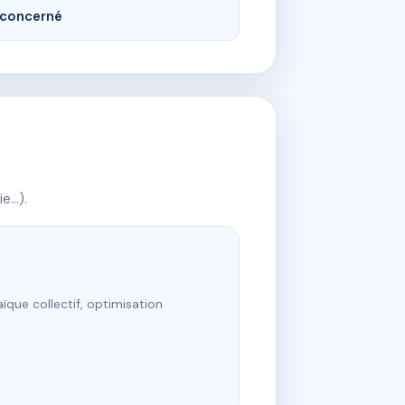
concerné
ie…).
ïque collectif, optimisation