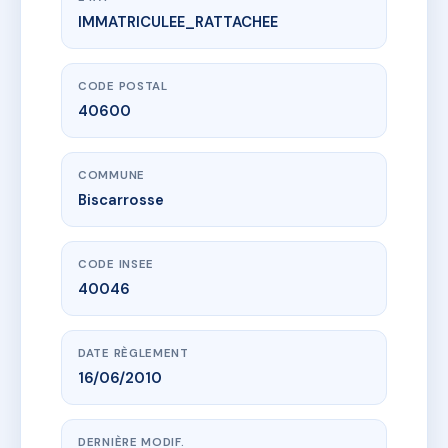
IMMATRICULEE_RATTACHEE
www.vme.plus/AC6804470
L'OREE DES PINS
423 r de capagut
40600 Biscarrosse
CODE POSTAL
40600
COMMUNE
Biscarrosse
CODE INSEE
40046
DATE RÈGLEMENT
16/06/2010
DERNIÈRE MODIF.