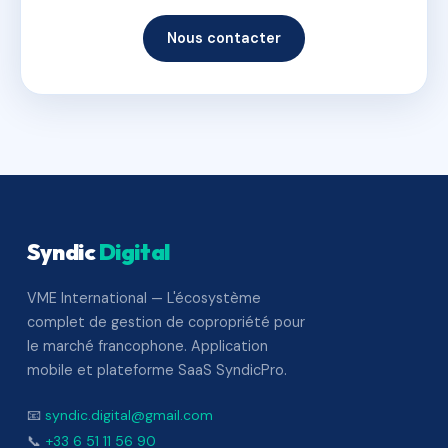
Nous contacter
Syndic
Digital
VME International — L'écosystème
complet de gestion de copropriété pour
le marché francophone. Application
mobile et plateforme SaaS SyndicPro.
📧
syndic.digital@gmail.com
📞
+33 6 51 11 56 90