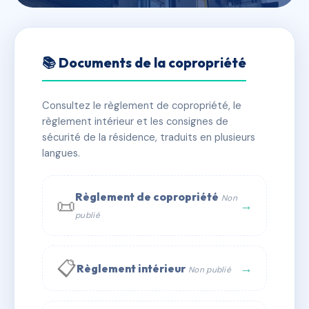
🇫🇷 RFRAC6804470
L'OREE DES PINS
📚 Documents de la copropriété
📍 423 r de capagut 40600 Biscarrosse
Consultez le règlement de copropriété, le
✓ Immatriculée
🏠 90 lots
🏗 4 bâtiment(s)
règlement intérieur et les consignes de
sécurité de la résidence, traduits en plusieurs
langues.
📞 Contacter Syndic Digital
💬 WhatsApp
✉ Email
Règlement de copropriété
Non
📜
→
publié
📋
→
Règlement intérieur
Non publié